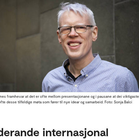
nes framhevar at det er ofte mellom presentasjonane og i pausane at dei viktigast
ofte desse tilfeldige møta som fører til nye idear og samarbeid. Foto: Sonja Balci
derande internasjonal