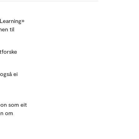
 Learning»
en til
tforske
 også ei
jon som eit
len om