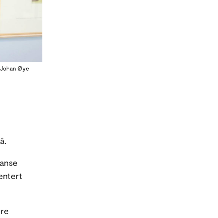
v-Johan Øye
å.
ranse
entert
ore