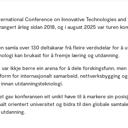
nternational Conference on Innovative Technologies and
rrangert årleg sidan 2018, og i august 2025 var turen kom
n samla over 130 deltakarar frå fleire verdsdelar for å u
knologi kan brukast for å fremje læring og utdanning.
 var ikkje berre ein arena for å dele forskingsfunn, men
ttform for internasjonalt samarbeid, nettverksbygging og
 innan utdanningsteknologi.
t gav konferansen eit unikt høve til å markere sin posis
alt orientert universitet og bidra til den globale samta
i utdanning.