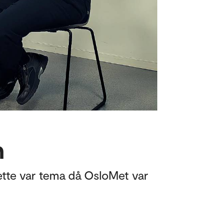
n
Dette var tema då OsloMet var