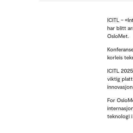
ICITL – «I
har blitt a
OsloMet.
Konferanse
korleis te
ICITL 2025
viktig pla
innovasjon
For OsloMe
internasjon
teknologi 