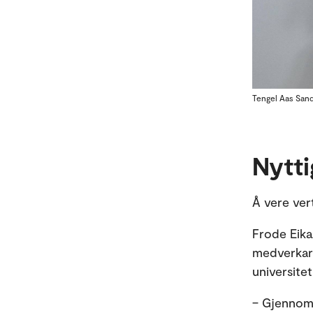
Tengel Aas Sand
Nytti
Å vere ver
Frode Eika
medverkar t
universitet
– Gjennom å