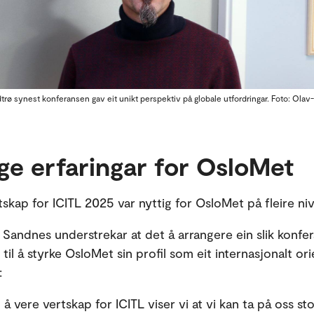
trø synest konferansen gav eit unikt perspektiv på globale utfordringar. Foto: Ola
ge erfaringar for OsloMet
tskap for ICITL 2025 var nyttig for OsloMet på fleire niv
 Sandnes understrekar at det å arrangere ein slik konfe
il å styrke OsloMet sin profil som eit internasjonalt ori
:
 vere vertskap for ICITL viser vi at vi kan ta på oss st