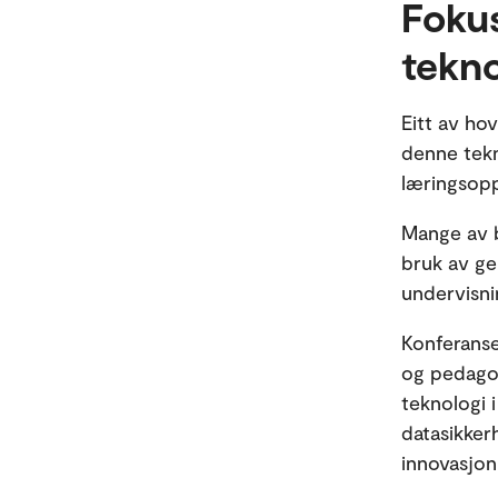
Fokus
tekno
Eitt av hov
denne tekn
læringsopp
Mange av b
bruk av ge
undervisn
Konferanse
og pedagog
teknologi 
datasikker
innovasjon