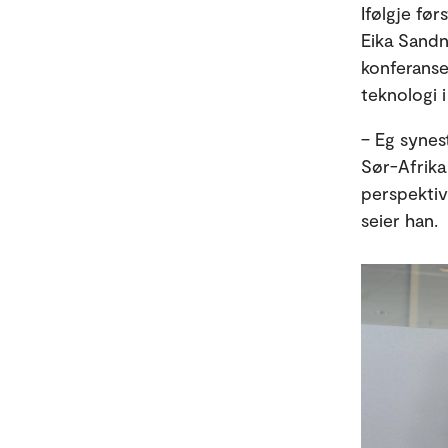
Ifølgje fø
Eika Sandn
konferanse
teknologi 
– Eg synest
Sør-Afrika 
perspektiv 
seier han.