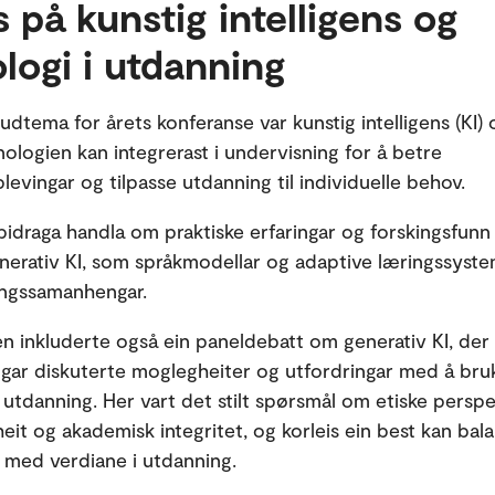
 på kunstig intelligens og
logi i utdanning
udtema for årets konferanse var kunstig intelligens (KI) 
ologien kan integrerast i undervisning for å betre
levingar og tilpasse utdanning til individuelle behov.
idraga handla om praktiske erfaringar og forskingsfunn k
nerativ KI, som språkmodellar og adaptive læringssystem
ingssamanhengar.
n inkluderte også ein paneldebatt om generativ KI, der 
ar diskuterte moglegheiter og utfordringar med å bruk
i utdanning. Her vart det stilt spørsmål om etiske persp
heit og akademisk integritet, og korleis ein best kan bal
 med verdiane i utdanning.