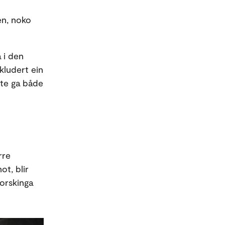
en, noko
 i den
nkludert ein
tte ga både
rre
ot, blir
forskinga