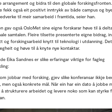
 arrangement og bidra til den globale forskingsfronten.
e fekk også eit positivt inntrykk av både campus og by
dverke til meir samarbeid i framtida, seier han.
n gav også OsloMet sine eigne forskarar høve til å delta
ale samtalen. Fleire tilsette presenterte eigne bidrag, i
t og forskingsarbeid knytt til teknologi i utdanning. De
egheit og høve til å knyte nye kontaktar.
ode Eika Sandnes er slike erfaringar viktige for fagleg
ling:
som jobbar med forsking, gjev slike konferansar ikkje be
n, men også konkrete mål. Når ein har ein dato å jobbe m
e å strukturere arbeidet og levere noko som kan styrke 
han.