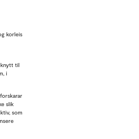
og korleis
nytt til
, i
forskarar
e slik
ektiv, som
ansere