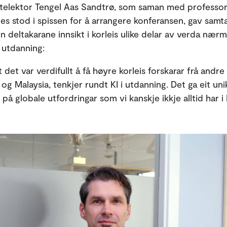
rstelektor Tengel Aas Sandtrø, som saman med professo
es stod i spissen for å arrangere konferansen, gav samt
n deltakarane innsikt i korleis ulike delar av verda nær
i utdanning:
 det var verdifullt å få høyre korleis forskarar frå andre
og Malaysia, tenkjer rundt KI i utdanning. Det ga eit uni
på globale utfordringar som vi kanskje ikkje alltid har i