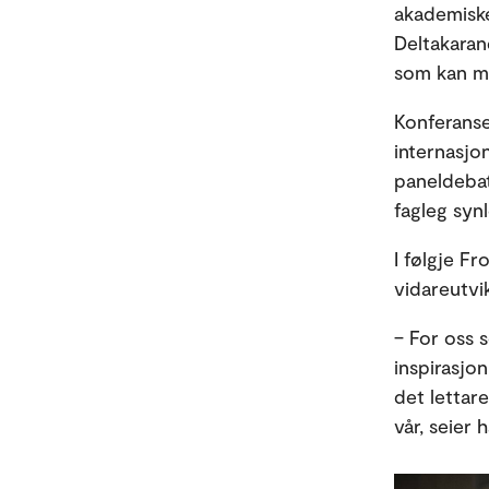
akademiske
Deltakaran
som kan me
Konferanse
internasjon
paneldebat
fagleg synl
I følgje Fr
vidareutvik
– For oss 
inspirasjo
det lettar
vår, seier 