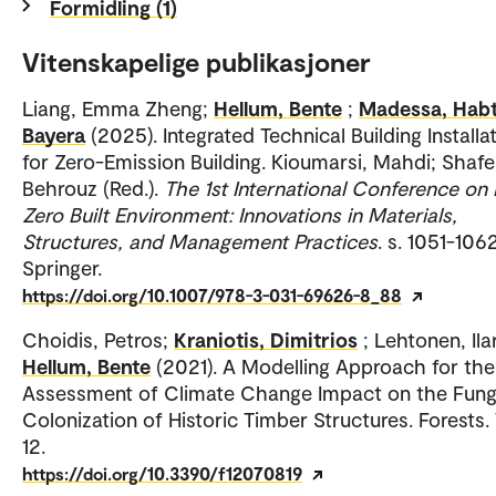
Formidling (1)
Vitenskapelige publikasjoner
Liang, Emma Zheng;
Hellum, Bente
;
Madessa, Hab
Bayera
(2025). Integrated Technical Building Installa
for Zero-Emission Building. Kioumarsi, Mahdi; Shafei
Behrouz (Red.).
The 1st International Conference on
Zero Built Environment: Innovations in Materials,
Structures, and Management Practices
. s. 1051-1062
Springer.
https://doi.org/10.1007/978-3-031-69626-8_88
Choidis, Petros;
Kraniotis, Dimitrios
; Lehtonen, Ilar
Hellum, Bente
(2021). A Modelling Approach for the
Assessment of Climate Change Impact on the Fung
Colonization of Historic Timber Structures. Forests. 
12.
https://doi.org/10.3390/f12070819