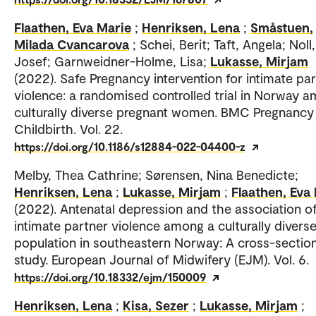
Flaathen, Eva Marie
;
Henriksen, Lena
;
Småstuen,
Milada Cvancarova
; Schei, Berit; Taft, Angela; Noll,
Josef; Garnweidner-Holme, Lisa;
Lukasse, Mirjam
(2022). Safe Pregnancy intervention for intimate pa
violence: a randomised controlled trial in Norway 
culturally diverse pregnant women. BMC Pregnancy
Childbirth. Vol. 22.
https://doi.org/10.1186/s12884-022-04400-z
Melby, Thea Cathrine; Sørensen, Nina Benedicte;
Henriksen, Lena
;
Lukasse, Mirjam
;
Flaathen, Eva
(2022). Antenatal depression and the association o
intimate partner violence among a culturally divers
population in southeastern Norway: A cross-section
study. European Journal of Midwifery (EJM). Vol. 6.
https://doi.org/10.18332/ejm/150009
Henriksen, Lena
;
Kisa, Sezer
;
Lukasse, Mirjam
;