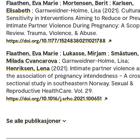
Flaathen, Eva Marie
;
Mortensen, Berit
;
Karlsen,
Elisabeth
; Garnweidner-Holme, Lisa (2021). Cultura
Sensitivity in Interventions Aiming to Reduce or Pre
Intimate Partner Violence During Pregnancy: A Scop
Review. Trauma, Violence, & Abuse.
https://doi.org/10.1177/15248380211021788
Flaathen, Eva Marie
;
Lukasse, Mirjam
;
Småstuen,
Milada Cvancarova
; Garnweidner-Holme, Lisa;
Henriksen, Lena
(2021). Intimate partner violence 
the association of pregnancy intendedness – A cro
sectional study in southeastern Norway. Sexual &
Reproductive HealthCare. Vol. 29.
https://doi.org/10.1016/j.srhc.2021.100651
Se alle publikasjoner