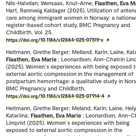
Nils-Halvdan; Wensaas, Knut-Arne;
Flaathen, Eva M
Hart, Rannveig Kaldager (2025). Utilization of anten
care among immigrant women in Norway: a nationw
register-based cohort study. BMC Pregnancy and
Childbirth. Vol. 25.
https://doi.org/10.1186/s12884-025-07519-x
Heitmann, Grethe Berger; Melland, Karin; Laine, Kata
Flaathen, Eva Marie
; Leonardsen, Ann-Chatrin Linq
(2025). Women´s experiences with being exposed 
external aortic compression in the management of
postpartum hemorrhage: a qualitative study in Nor
BMC Pregnancy and Childbirth.
https://doi.org/10.1186/s12884-025-07914-4
Heitmann, Grethe Berger; Meland, Karin; Laine, Hel
Katariina;
Flaathen, Eva Marie
; Leonardsen, Ann-Ch
Linqvist (2025). Women´s experiences with being
exposed to external aortic compression in the