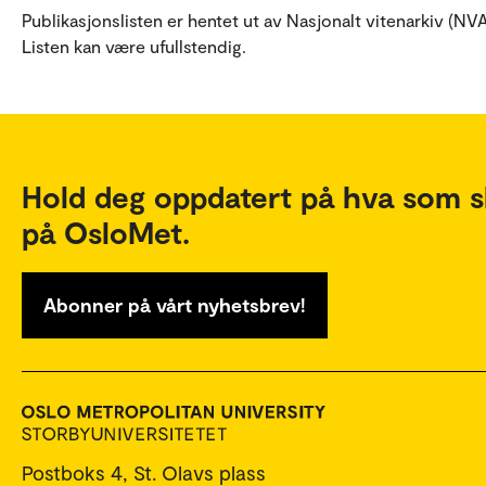
Publikasjonslisten er hentet ut av Nasjonalt vitenarkiv (NVA
Listen kan være ufullstendig.
Hold deg oppdatert på hva som s
på OsloMet.
Abonner på vårt nyhetsbrev!
Postboks 4, St. Olavs plass