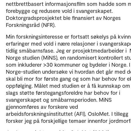
nettbrettbasert informasjonsfilm som hadde som m
forebygge og redusere vold i svangerskapet.
Doktorgradsprosjektet ble finansiert av Norges
Forskningsråd (NFR).
Min forskningsinteresse er fortsatt søkelys på kvin
erfaringer med vold i nære relasjoner i svangerskap
tidlig småbarnsfase. Jeg er prosjektmedarbeider i 
Norge studien (MiNS), en randomisert kontrollert st
som inkluderer >30 kommuner og bydeler i Norge. I
Norge-studien undersøke vi hvordan det går med 
skal bli mor for første gang og som har behov for e
oppfølging. Målet med studien er å få kunnskap om
slags støtte førstegangsforeldre har behov for i
svangerskapet og småbarnsperioden. MiNS
gjennomføres av forskere ved
arbeidsforskningsinstituttet (AFI), OsloMet. I tillegg
forsker jeg på forskjellige temaer innenfor jordmorf