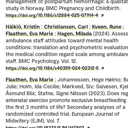
management of postpartum hemorrhage: a qualitat
study in Norway. BMC Pregnancy and Childbirth.
https://doi.org/10.1186/s12884-025-07914-4
Häikiö, Kristin
;
Christiansen, Carl
;
Kveen, Rune
;
Flaathen, Eva Marie
;
Hagen, Milada
(2024). Assess
ambulance staff attitudes toward mental health
conditions: translation and psychometric evaluation
the medical condition regard scale among ambulan
staff. BMC Psychology. Vol. 12.
https://doi.org/10.1186/s40359-024-02312-5
Flaathen, Eva Marie
; Johannessen, Hege Hølmo; B
Julie; Holm, Ida Cecilie; Mørkved, Siv; Salvesen, Kjel
Åsmund Blix; Stafne, Signe Nilssen (2023). Does reg
antenatal exercise promote exclusive breastfeeding
the first 3 months of life? Secondary analyses of a
randomized controlled trial. European Journal of
Midwifery (EJM). Vol. 7.
https://doi.org/10.18332/EJM/167807