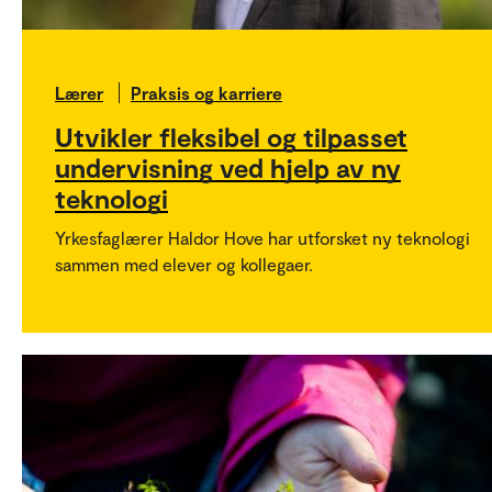
Lærer
Praksis og karriere
Utvikler fleksibel og tilpasset
undervisning ved hjelp av ny
teknologi
Yrkesfaglærer Haldor Hove har utforsket ny teknologi
sammen med elever og kollegaer.