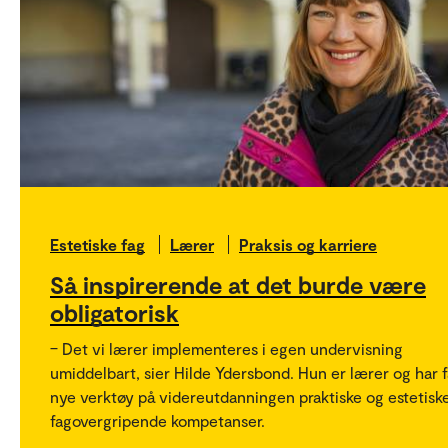
Estetiske fag
Lærer
Praksis og karriere
Så inspirerende at det burde være
obligatorisk
– Det vi lærer implementeres i egen undervisning
umiddelbart, sier Hilde Ydersbond. Hun er lærer og har f
nye verktøy på videreutdanningen praktiske og estetisk
fagovergripende kompetanser.