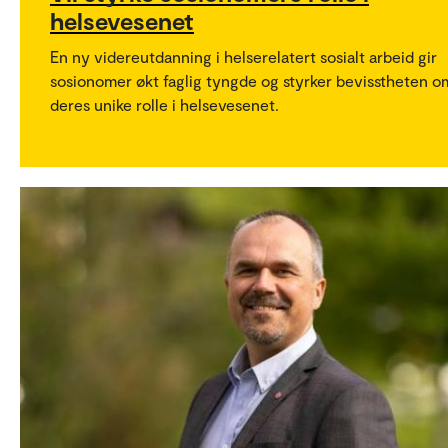
helsevesenet
En ny videreutdanning i helserelatert sosialt arbeid gir
sosionomer økt faglig tyngde og styrker bevisstheten o
deres unike rolle i helsevesenet.