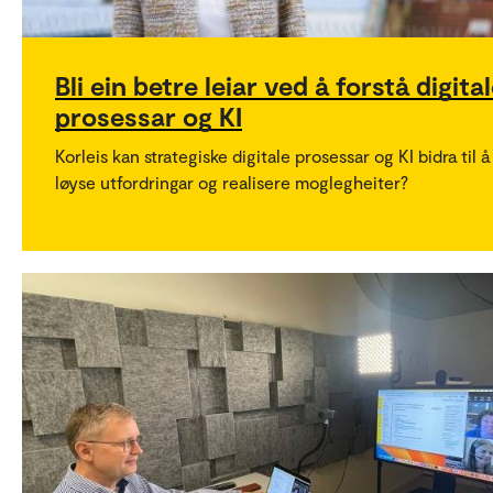
Bli ein betre leiar ved å forstå digita
prosessar og KI
Korleis kan strategiske digitale prosessar og KI bidra til å
løyse utfordringar og realisere moglegheiter?