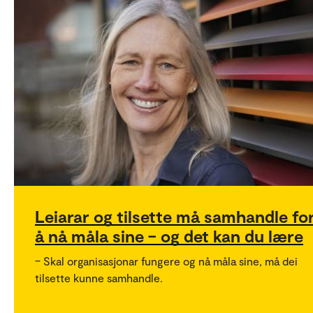
Leiarar og tilsette må samhandle fo
å nå måla sine – og det kan du lære
– Skal organisasjonar fungere og nå måla sine, må dei
tilsette kunne samhandle.