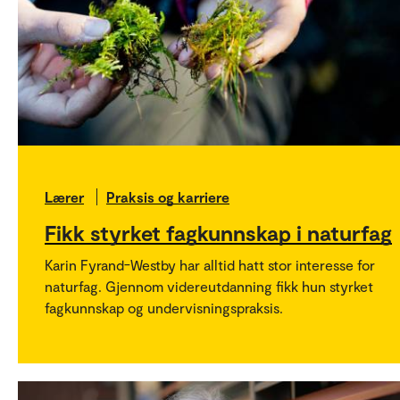
Lærer
Praksis og karriere
Fikk styrket fagkunnskap i naturfag
Karin Fyrand-Westby har alltid hatt stor interesse for
naturfag. Gjennom videreutdanning fikk hun styrket
fagkunnskap og undervisningspraksis.