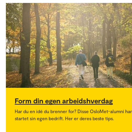
Form din egen arbeidshverdag
Har du en idé du brenner for? Disse OsloMet-alumni har
startet sin egen bedrift. Her er deres beste tips.