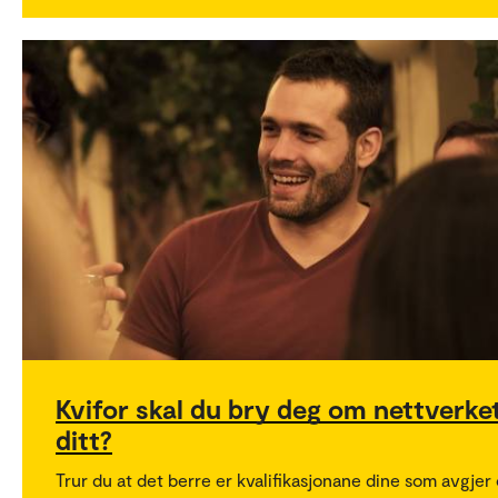
Kvifor skal du bry deg om nettverke
ditt?
Trur du at det berre er kvalifikasjonane dine som avgjer