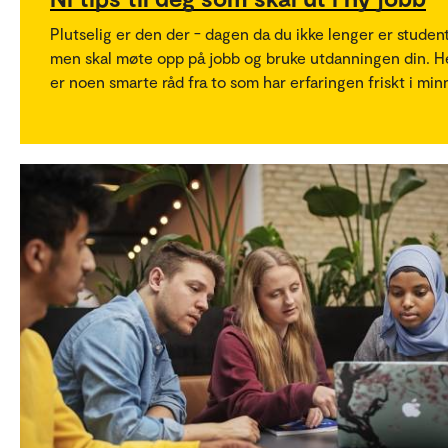
Plutselig er den der - dagen da du ikke lenger er student
men skal møte opp på jobb og bruke utdanningen din. H
er noen smarte råd fra to som har erfaringen friskt i min