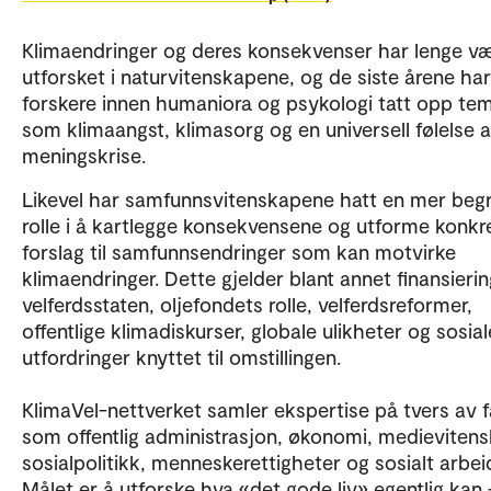
Klimaendringer og deres konsekvenser har lenge v
utforsket i naturvitenskapene, og de siste årene ha
forskere innen humaniora og psykologi tatt opp te
som klimaangst, klimasorg og en universell følelse 
meningskrise.
Likevel har samfunnsvitenskapene hatt en mer beg
rolle i å kartlegge konsekvensene og utforme konkr
forslag til samfunnsendringer som kan motvirke
klimaendringer. Dette gjelder blant annet finansieri
velferdsstaten, oljefondets rolle, velferdsreformer,
offentlige klimadiskurser, globale ulikheter og sosial
utfordringer knyttet til omstillingen.
KlimaVel-nettverket samler ekspertise på tvers av f
som offentlig administrasjon, økonomi, medievitens
sosialpolitikk, menneskerettigheter og sosialt arbei
Målet er å utforske hva «det gode liv» egentlig kan 