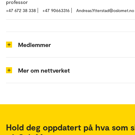
professor
+47 672 38 338
+47 90663316
Andreas.Ytterstad@oslomet.no
Medlemmer
Mer om nettverket
Hold deg oppdatert på hva som s