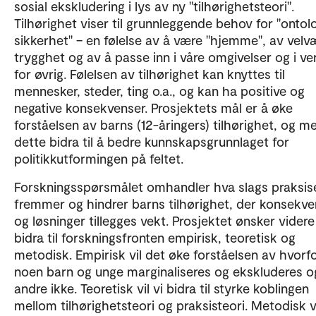
sosial ekskludering i lys av ny "tilhørighetsteori".
Tilhørighet viser til grunnleggende behov for "ontol
sikkerhet" – en følelse av å være "hjemme", av velv
trygghet og av å passe inn i våre omgivelser og i v
for øvrig. Følelsen av tilhørighet kan knyttes til
mennesker, steder, ting o.a., og kan ha positive og
negative konsekvenser. Prosjektets mål er å øke
forståelsen av barns (12-åringers) tilhørighet, og m
dette bidra til å bedre kunnskapsgrunnlaget for
politikkutformingen på feltet.
Forskningsspørsmålet omhandler hva slags praksis
fremmer og hindrer barns tilhørighet, der konsekve
og løsninger tillegges vekt. Prosjektet ønsker videre
bidra til forskningsfronten empirisk, teoretisk og
metodisk. Empirisk vil det øke forståelsen av hvorf
noen barn og unge marginaliseres og ekskluderes o
andre ikke. Teoretisk vil vi bidra til styrke koblingen
mellom tilhørighetsteori og praksisteori. Metodisk vi