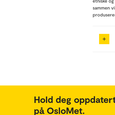
etniske og
sammen vil
produseres
Hold deg oppdatert
på OsloMet.