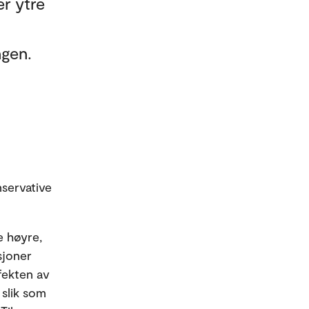
er ytre
ngen.
nservative
e høyre,
sjoner
fekten av
 slik som