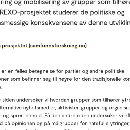
ring og mobilisering av grupper som tilhør
REXO-prosjektet studerer de politiske og
smessige konsekvensene av denne utvikli
 prosjektet (samfunnsforskning.no)
 er en felles betegnelse for partier og andre politiske
oner som befinner seg til høyre for den tradisjonelle ko
 ​
 siden undersøker vi hvordan grupper som tilhører ytr
alternative nyhetsmedier, aktivister, grupper og organisa
 og sprer innhold. På den andre siden undersøker vi ef
old på opinionen og på målgrupper for hatefulle ytringer,