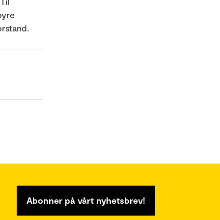
Til
øyre
orstand.
Abonner på vårt nyhetsbrev!