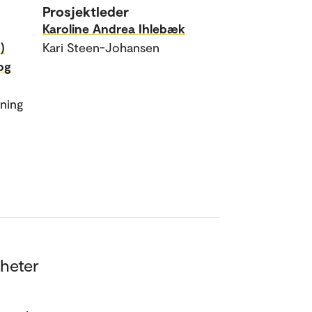
Prosjektleder
Karoline Andrea Ihlebæk
)
Kari Steen-Johansen
 og
kning
gheter