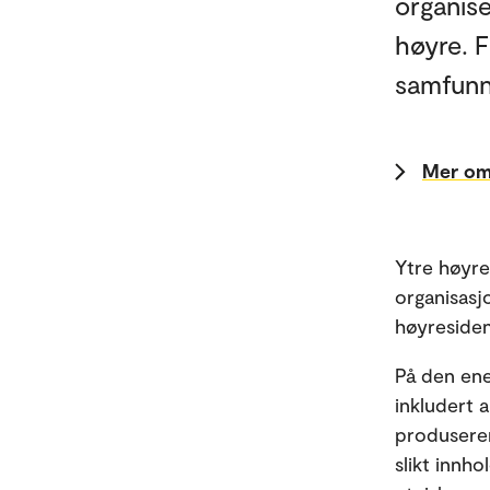
organise
høyre. F
samfunn
Mer om
Ytre høyre
organisasj
høyresiden.
På den ene
inkludert 
produserer
slikt innh