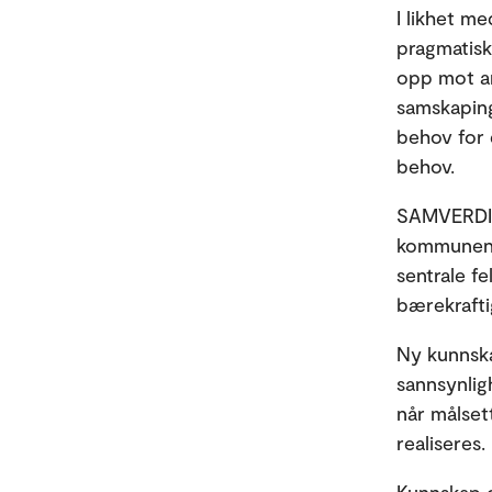
I likhet m
pragmatisk,
opp mot ans
samskaping
behov for 
behov.
SAMVERDI t
kommunenes
sentrale fe
bærekrafti
Ny kunnska
sannsynlig
når målset
realiseres.