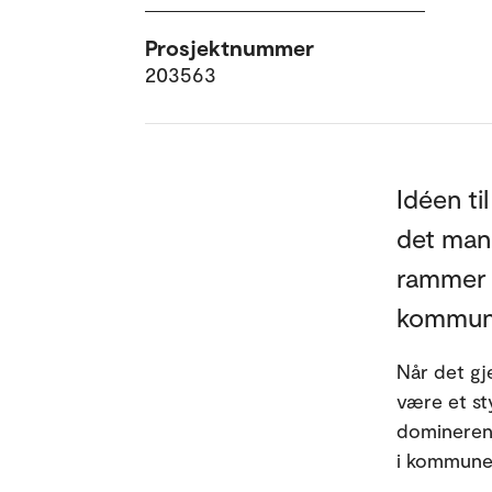
Prosjektnummer
203563
Idéen ti
det man
rammer o
kommune
Når det gj
være et st
dominerend
i kommune