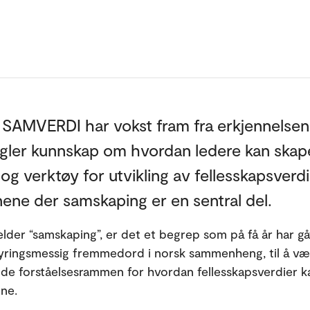
l SAMVERDI har vokst fram fra erkjennelsen
gler kunnskap om hvordan ledere kan skap
g verktøy for utvikling av fellesskapsverdi
ne der samskaping er en sentral del.
elder “samskaping”, er det et begrep som på få år har gåt
yringsmessig fremmedord i norsk sammenheng, til å v
e forståelsesrammen for hvordan fellesskapsverdier ka
ne.