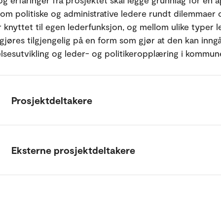
g erfaringer fra prosjektet skal legge grunnlag for en 
lom politiske og administrative ledere rundt dilemmaer 
 knyttet til egen lederfunksjon, og mellom ulike typer l
 gjøres tilgjengelig på en form som gjør at den kan inn
elsesutvikling og leder- og politikeropplæring i kommun
Prosjektdeltakere
Eksterne prosjektdeltakere