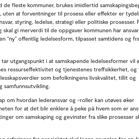
ed de fleste kommuner, brukes imidlertid samskapingsb
 uten at forventninger til prosess eller effekter er tydel
var, styring, ledelse, strategi eller politiske prosesser. 
 skal gi merverdi til de oppgaver kommunen har ansvar 
en “ny” offentlig ledelsesform, tilpasset samtidens og f
ar utgangspunkt i at samskapende ledelsesformer vil 
 ressurseffektivitet og tjenestenes treffsikkerhet, o
llesskapsverdier som befolkningens livskvalitet, tillit og
g samfunnsutvikling.
p om hvordan lederansvar og -roller kan utøves øker
heten for at det blir enklere å peke på hvem som er ansv
tinger om samskaping og gevinster fra slike prosesser s