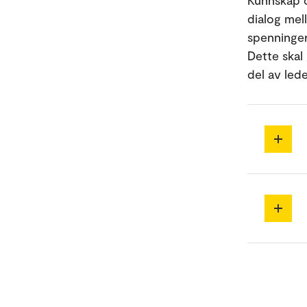
Kunnskap o
dialog mel
spenninger
Dette skal
del av led