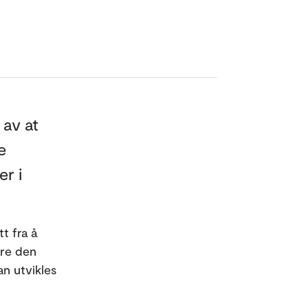
 av at
e
er i
t fra å
ære den
n utvikles