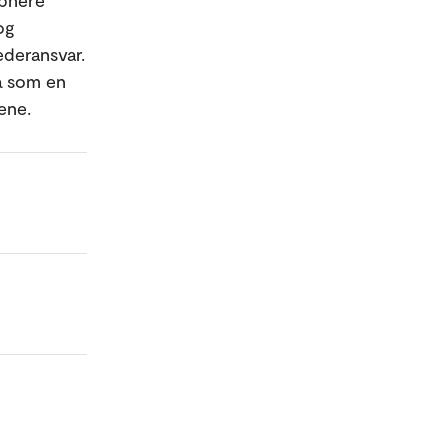
åpnere
og
ederansvar.
gå som en
ene.