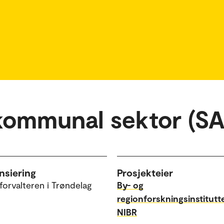
 kommunal sektor (S
nsiering
Prosjekteier
forvalteren i Trøndelag
By- og
regionforskningsinstitutt
NIBR