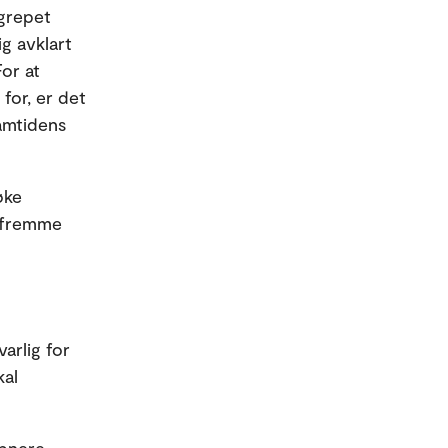
egrepet
ig avklart
For at
for, er det
ramtidens
øke
g fremme
arlig for
kal