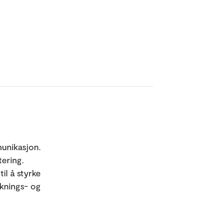
unikasjon.
tering.
il å styrke
knings- og