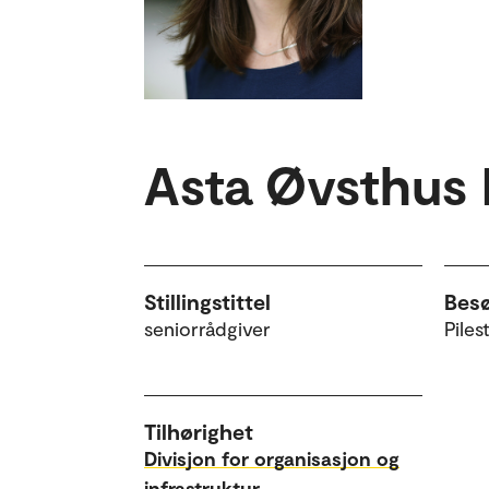
Asta Øvsthus 
Stillingstittel
Bes
seniorrådgiver
Piles
Tilhørighet
Divisjon for organisasjon og
infrastruktur