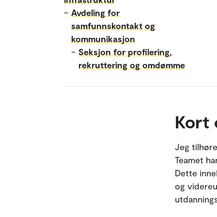
–
Avdeling for
samfunnskontakt og
kommunikasjon
–
Seksjon for profilering,
rekruttering og omdømme
Kort
Jeg tilhør
Teamet har
Dette inne
og videre
utdannings