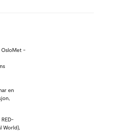
d OsloMet -
ans
 har en
jon,
i RED-
l World),