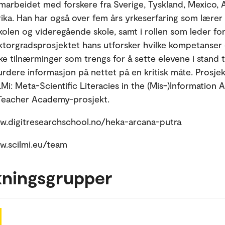
marbeidet med forskere fra Sverige, Tyskland, Mexico, 
ika. Han har også over fem års yrkeserfaring som lærer 
len og videregående skole, samt i rollen som leder for 
ktorgradsprosjektet hans utforsker hvilke kompetanser
e tilnærminger som trengs for å sette elevene i stand ti
urdere informasjon på nettet på en kritisk måte. Prosjek
Mi: Meta-Scientific Literacies in the (Mis-)Information A
Teacher Academy-prosjekt.
w.digitresearchschool.no/heka-arcana-putra
w.scilmi.eu/team
kningsgrupper