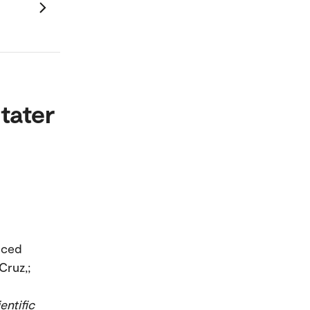
tater
nced
Cruz,;
entific