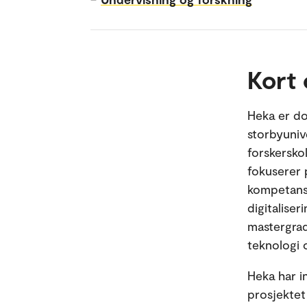
Kort
Heka er do
storbyuniv
forskerskol
fokuserer 
kompetanse
digitaliser
mastergrad
teknologi 
Heka har i
prosjektet 