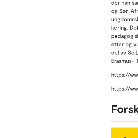
der han sa
og Sør-Afr
ungdomssko
læring. Do
pedagogisk
etter og v
del av SciL
Erasmus+ 
https://ww
https://ww
Fors