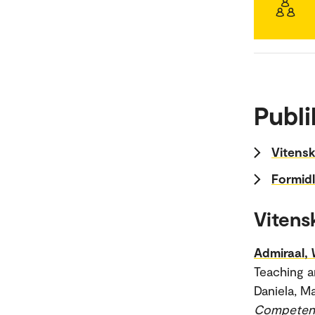
Publi
Vitensk
Formidl
Vitens
Admiraal, 
Teaching a
Daniela, M
Competenci