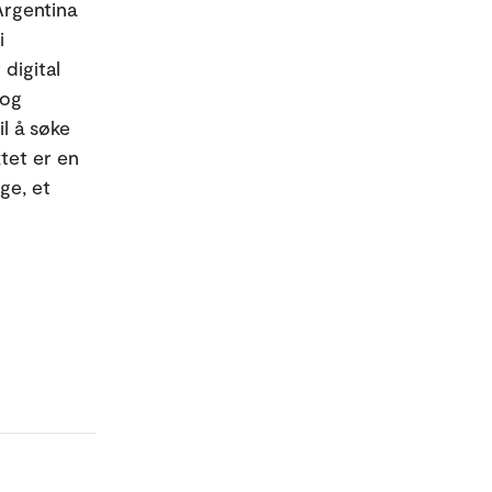
Argentina
i
digital
 og
l å søke
tet er en
ge, et