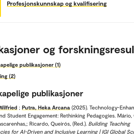
Profesjonskunnskap og kvalifisering
kasjoner og forskningsresul
apelige publikasjoner (1)
ing (2)
kapelige publikasjoner
Wilfried
;
Putra, Heka Arcana
(2025). Technology-Enha
nd Student Engagement: Rethinking Pedagogies. Mário, 
ascarenhas,; Ricardo, Queirós, (Red.).
Building Teaching
es for AI-Driven and Inclusive Learning | IGI Global Sci