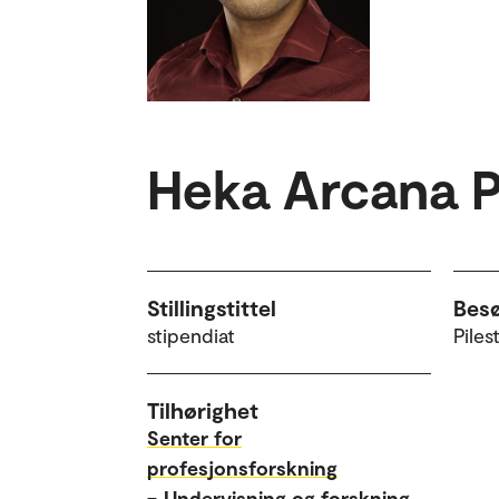
Heka Arcana P
Stillingstittel
Bes
stipendiat
Piles
Tilhørighet
Senter for
profesjonsforskning
–
Undervisning og forskning