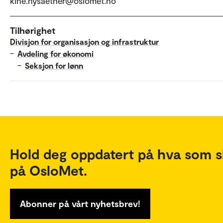
kine.nysaether@oslomet.no
Tilhørighet
Divisjon for organisasjon og infrastruktur
–
Avdeling for økonomi
–
Seksjon for lønn
Hold deg oppdatert på hva som s
på OsloMet.
Abonner på vårt nyhetsbrev!