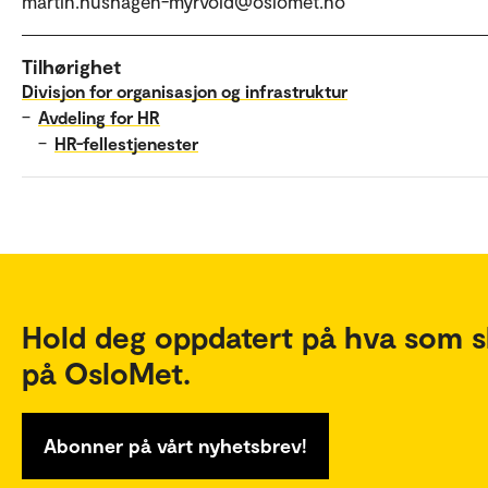
martin.hushagen-myrvold@oslomet.no
Tilhørighet
Divisjon for organisasjon og infrastruktur
–
Avdeling for HR
–
HR-fellestjenester
Hold deg oppdatert på hva som s
på OsloMet.
Abonner på vårt nyhetsbrev!