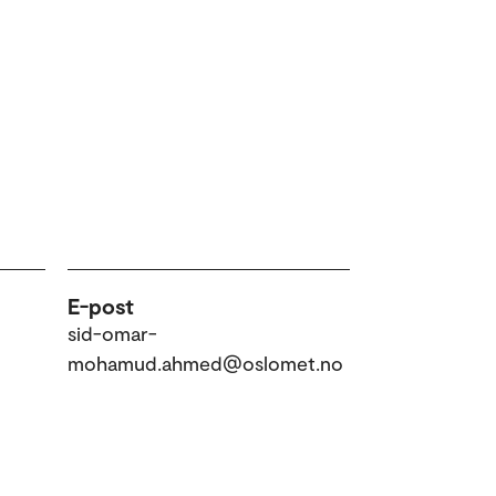
E-post
sid-omar-
mohamud.ahmed@oslomet.no