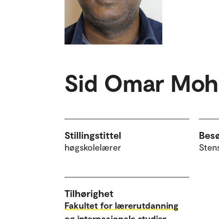
Sid Omar Mo
Stillingstittel
Bes
høgskolelærer
Sten
Tilhørighet
Fakultet for lærerutdanning
og internasjonale studier