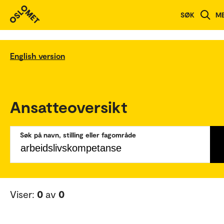
SØK
M
English version
Ansatteoversikt
Søk på navn, stilling eller fagområde
Viser:
0
av
0