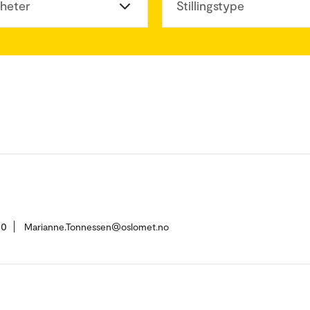
heter
Stillingstype
00
Marianne.Tonnessen@oslomet.no