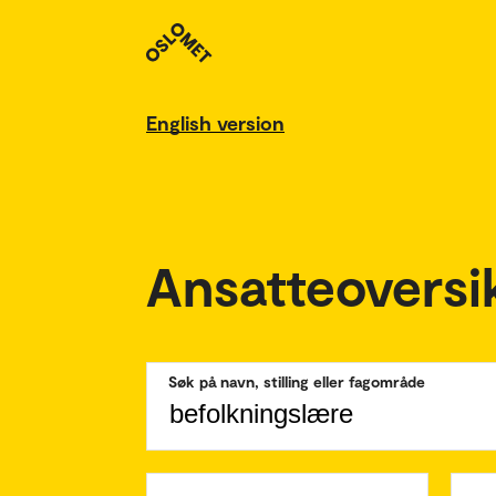
English version
Ansatteoversi
Søk på navn, stilling eller fagområde