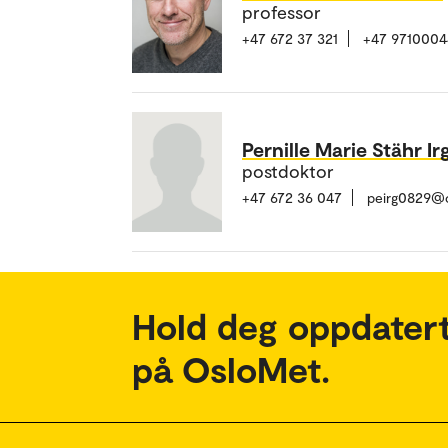
professor
+47 672 37 321
+47 9710004
Pernille Marie Stähr I
postdoktor
+47 672 36 047
peirg0829@o
Hold deg oppdatert
på OsloMet.