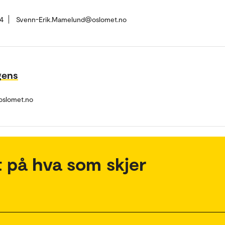
4
Svenn-Erik.Mamelund@oslomet.no
rgens
slomet.no
 på hva som skjer