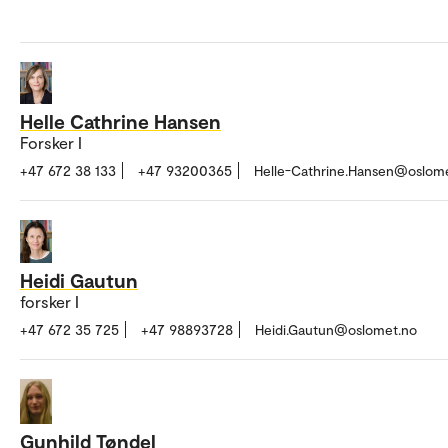
Helle Cathrine Hansen
Forsker I
+47 672 38 133
+47 93200365
Helle-Cathrine.Hansen@oslom
Heidi Gautun
forsker I
+47 672 35 725
+47 98893728
Heidi.Gautun@oslomet.no
Gunhild Tøndel