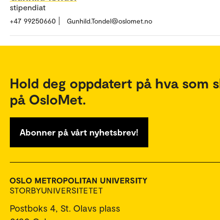
stipendiat
+47 99250660
Gunhild.Tondel@oslomet.no
Hold deg oppdatert på hva som s
på OsloMet.
Abonner på vårt nyhetsbrev!
Postboks 4, St. Olavs plass