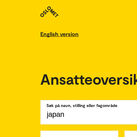
English version
Ansatteoversi
Søk på navn, stilling eller fagområde