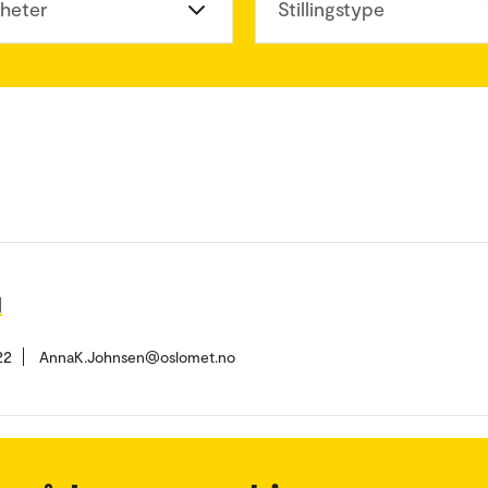
heter
Stillingstype
l
22
AnnaK.Johnsen@oslomet.no