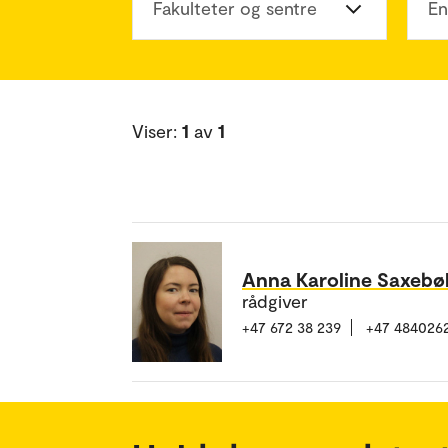
Fakulteter og sentre
En
Viser:
1
av
1
Anna Karoline Saxebø
rådgiver
+47 672 38 239
+47 484026