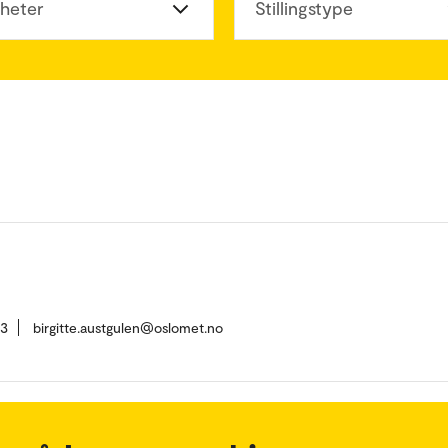
heter
Stillingstype
73
birgitte.austgulen@oslomet.no