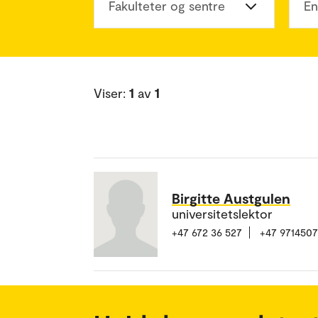
Fakulteter og sentre
En
Viser:
1
av
1
Birgitte Austgulen
universitetslektor
+47 672 36 527
+47 971450