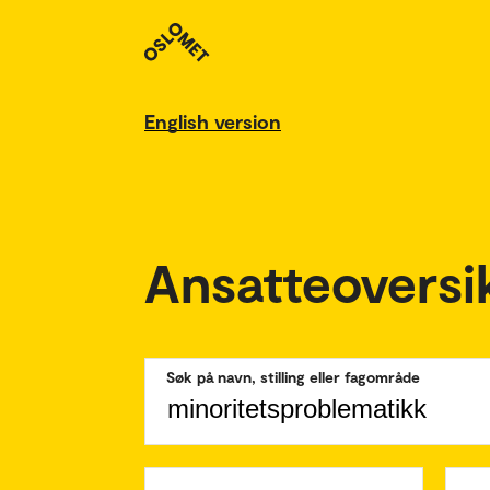
English version
Ansatteoversi
Søk på navn, stilling eller fagområde