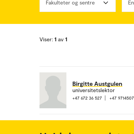
Fakulteter og sentre
En
Viser:
1
av
1
Birgitte Austgulen
universitetslektor
+47 672 36 527
+47 971450