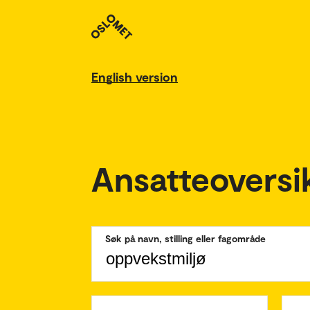
English version
Ansatteoversi
Søk på navn, stilling eller fagområde