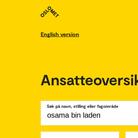
English version
Ansatteoversi
Søk på navn, stilling eller fagområde