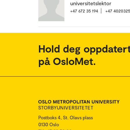
universitetslektor
+47 672 35 194
+47 402032
Hold deg oppdatert
på OsloMet.
Postboks 4, St. Olavs plass
0130 Oslo