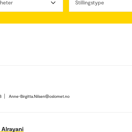
heter
Stillingstype
8
Anne-Birgitta.Nilsen@oslomet.no
 Alrayani