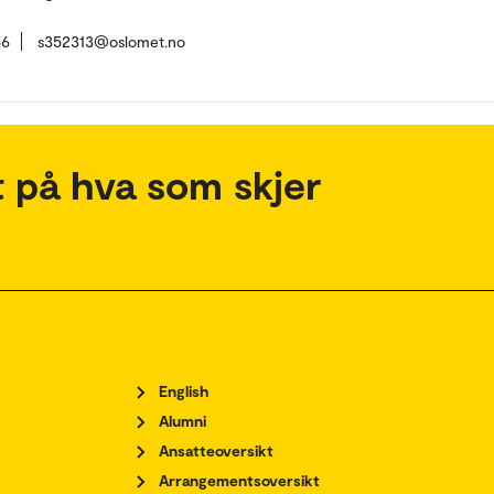
56
s352313@oslomet.no
 på hva som skjer
English
Alumni
Ansatteoversikt
Arrangementsoversikt