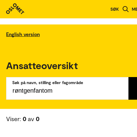
SØK
M
English version
Ansatteoversikt
Søk på navn, stilling eller fagområde
Viser:
0
av
0