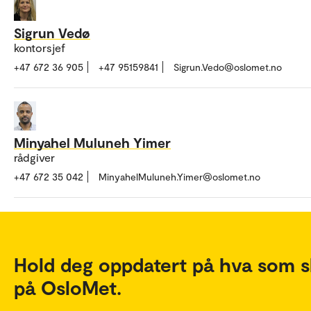
Sigrun Vedø
kontorsjef
+47 672 36 905
+47 95159841
Sigrun.Vedo@oslomet.no
Minyahel Muluneh Yimer
rådgiver
+47 672 35 042
MinyahelMuluneh.Yimer@oslomet.no
Hold deg oppdatert på hva som s
på OsloMet.