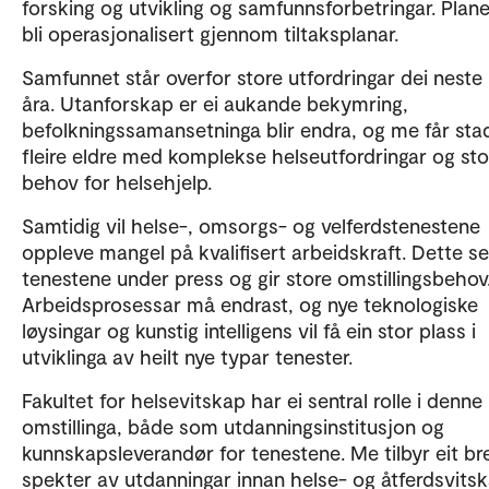
forsking og utvikling og samfunnsforbetringar. Plane
bli operasjonalisert gjennom tiltaksplanar.
Samfunnet står overfor store utfordringar dei neste
åra. Utanforskap er ei aukande bekymring,
befolkningssamansetninga blir endra, og me får sta
fleire eldre med komplekse helseutfordringar og sto
behov for helsehjelp.
Samtidig vil helse-, omsorgs- og velferdstenestene
oppleve mangel på kvalifisert arbeidskraft. Dette se
tenestene under press og gir store omstillingsbehov
Arbeidsprosessar må endrast, og nye teknologiske
løysingar og kunstig intelligens vil få ein stor plass i
utviklinga av heilt nye typar tenester.
Fakultet for helsevitskap har ei sentral rolle i denne
omstillinga, både som utdanningsinstitusjon og
kunnskapsleverandør for tenestene. Me tilbyr eit bre
spekter av utdanningar innan helse- og åtferdsvits