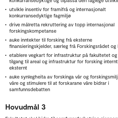
konkurransedyktige og tilpassa den faglege utvikl
utvikle insentiv for framifrå og internasjonalt
konkurransedyktige fagmiljø
drive målretta rekruttering av topp internasjonal
forskingskompetanse
auke inntekter til forsking frå eksterne
finansieringskjelder, særleg frå Forskingsrådet og
etablere vegkart for infrastruktur på fakultetet o
tilgang til areal og infrastruktur for forsking intern
eksternt
auke synlegheita av forskinga vår og forskingsmil
våre og stimulere til at forskarane våre bidrar i
samfunnsdebatten
Hovudmål 3