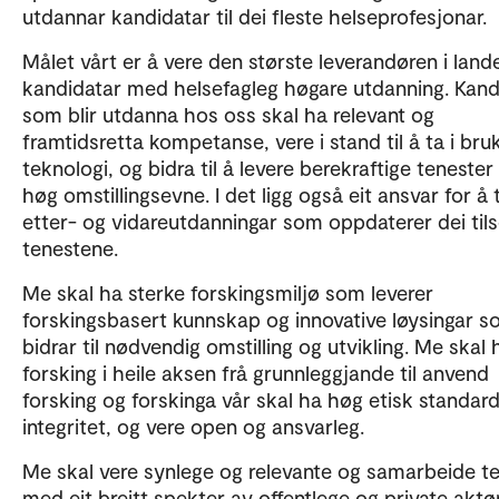
utdannar kandidatar til dei fleste helseprofesjonar.
Målet vårt er å vere den største leverandøren i land
kandidatar med helsefagleg høgare utdanning. Kand
som blir utdanna hos oss skal ha relevant og
framtidsretta kompetanse, vere i stand til å ta i bru
teknologi, og bidra til å levere berekraftige teneste
høg omstillingsevne. I det ligg også eit ansvar for å t
etter- og vidareutdanningar som oppdaterer dei tils
tenestene.
Me skal ha sterke forskingsmiljø som leverer
forskingsbasert kunnskap og innovative løysingar 
bidrar til nødvendig omstilling og utvikling. Me skal 
forsking i heile aksen frå grunnleggjande til anvend
forsking og forskinga vår skal ha høg etisk standar
integritet, og vere open og ansvarleg.
Me skal vere synlege og relevante og samarbeide te
med eit breitt spekter av offentlege og private aktør