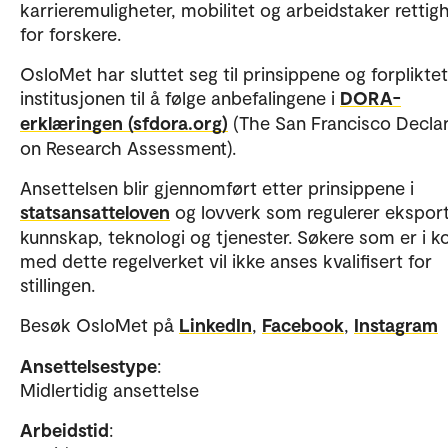
karrieremuligheter, mobilitet og arbeidstaker rettig
for forskere.
OsloMet har sluttet seg til prinsippene og forpliktet
institusjonen til å følge anbefalingene i
DORA-
erklæringen (sfdora.org)
(The San Francisco Declar
on Research Assessment).
Ansettelsen blir gjennomført etter prinsippene i
statsansatteloven
og lovverk som regulerer ekspor
kunnskap, teknologi og tjenester. Søkere som er i ko
med dette regelverket vil ikke anses kvalifisert for
stillingen.
Besøk OsloMet på
LinkedIn
,
Facebook
,
Instagram
Ansettelsestype
:
Midlertidig ansettelse
Arbeidstid
: