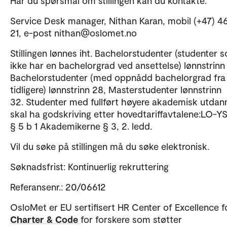
Har du spørsmål om stillingen kan du kontakte:
Service Desk manager, Nithan Karan, mobil (+47) 46
21, e-post nithan@oslomet.no
Stillingen lønnes iht. Bachelorstudenter (studenter 
ikke har en bachelorgrad ved ansettelse) lønnstrinn
Bachelorstudenter (med oppnådd bachelorgrad fra
tidligere) lønnstrinn 28, Masterstudenter lønnstrinn
32. Studenter med fullført høyere akademisk utdan
skal ha godskriving etter hovedtariffavtalene:LO-Y
§ 5 b 1 Akademikerne § 3, 2. ledd.
Vil du søke på stillingen må du søke elektronisk.
Søknadsfrist: Kontinuerlig rekruttering
Referansenr.: 20/06612
OsloMet er EU sertifisert HR Center of Excellence f
Charter & Code
for forskere som støtter