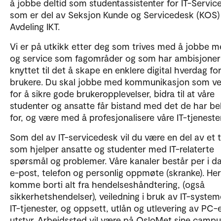
å jobbe deltid som studentassistenter for IT-Servi
som er del av Seksjon Kunde og Servicedesk (KOS)
Avdeling IKT.
Vi er på utkikk etter deg som trives med å jobbe m
og service som fagområder og som har ambisjoner
knyttet til det å skape en enklere digital hverdag fo
brukere. Du skal jobbe med kommunikasjon som ve
for å sikre gode brukeropplevelser, bidra til at våre
studenter og ansatte får bistand med det de har b
for, og være med å profesjonalisere våre IT-tjenest
Som del av IT-servicedesk vil du være en del av et
som hjelper ansatte og studenter med IT-relaterte
spørsmål og problemer. Våre kanaler består per i d
e-post, telefon og personlig oppmøte (skranke). Her 
komme borti alt fra hendelseshåndtering, (også
sikkerhetshendelser), veiledning i bruk av IT-system
IT-tjenester, og oppsett, utlån og utlevering av PC-
utstyr. Arbeidssted vil være på OsloMet sine camp