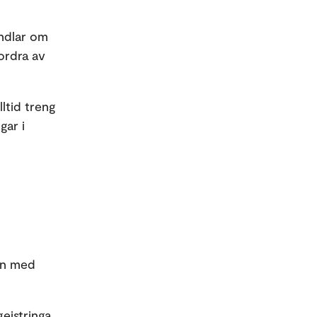
andlar om
fordra av
ltid treng
gar i
ten med
geistringa