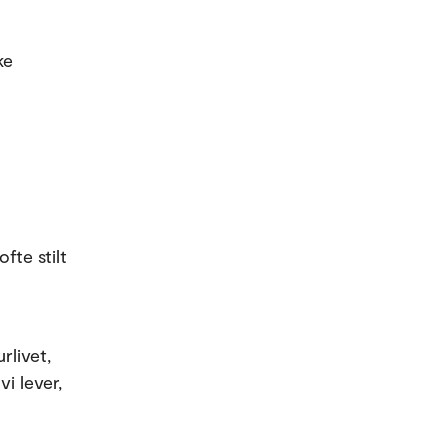
ke
fte stilt
rlivet,
i lever,