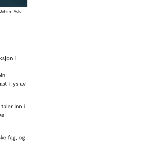
g Bøhmer Vold
ksjon i
ein
st i lys av
taler inn i
ke
ske fag, og