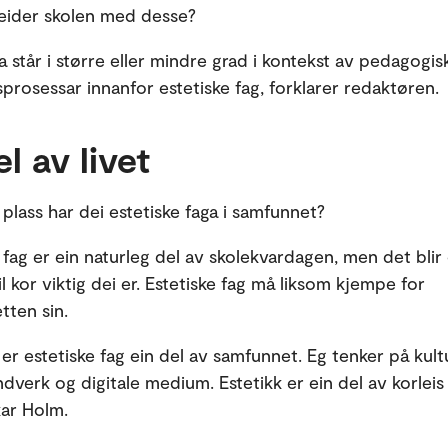
beider skolen med desse?
a står i større eller mindre grad i kontekst av pedagogis
sprosessar innanfor estetiske fag, forklarer redaktøren.
el av livet
s plass har dei estetiske faga i samfunnet?
 fag er ein naturleg del av skolekvardagen, men det blir o
l kor viktig dei er. Estetiske fag må liksom kjempe for
etten sin.
er estetiske fag ein del av samfunnet. Eg tenker på kultu
dverk og digitale medium. Estetikk er ein del av korleis v
kar Holm.