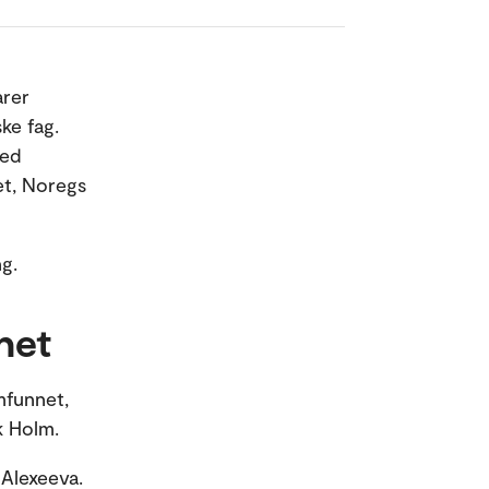
arer
ske fag.
ved
et, Noregs
ing.
nnet
mfunnet,
ik Holm.
 Alexeeva.