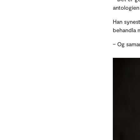
antologien
Han synest 
behandla m
– Og sama