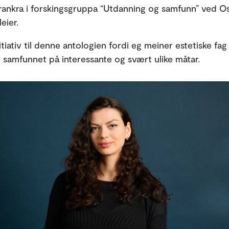
rankra i forskingsgruppa “Utdanning og samfunn” ved O
leier.
itiativ til denne antologien fordi eg meiner estetiske fag
r samfunnet på interessante og svært ulike måtar.