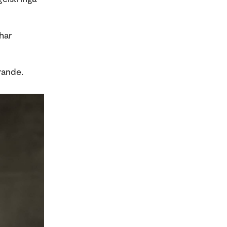
 har
erande.