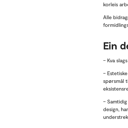
korleis ar
Alle bidrag
formidling
Ein d
– Kva slag
– Estetiske
spørsmål ti
eksistensr
– Samtidig 
design, han
understre