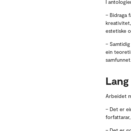
I antologi
– Bidraga 
kreativitet
estetiske 
– Samtidig
ein teoreti
samfunne
Lang
Arbeidet m
– Det er ei
forfattarar
– Det er g