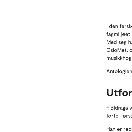
I den fersk
fagmiljøet 
Med seg ha
OsloMet, o
musikkhøg
Antologien
Utfor
– Bidraga 
fortel før
Han er red