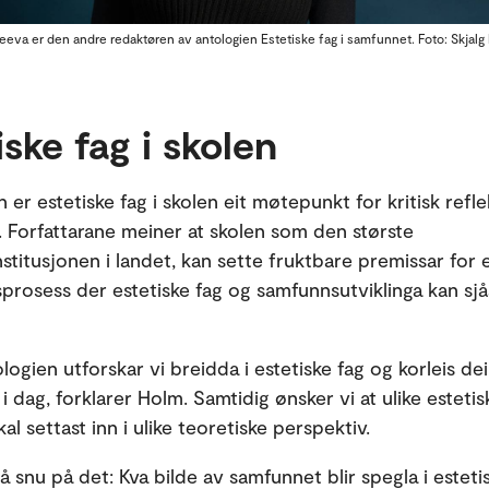
eeva er den andre redaktøren av antologien Estetiske fag i samfunnet. Foto: Skjal
iske fag i skolen
n er estetiske fag i skolen eit møtepunkt for kritisk refle
 Forfattarane meiner at skolen som den største
stitusjonen i landet, kan sette fruktbare premissar for 
sprosess der estetiske fag og samfunnsutviklinga kan sjåa
.
ogien utforskar vi breidda i estetiske fag og korleis dei 
 dag, forklarer Holm. Samtidig ønsker vi at ulike estetis
kal settast inn i ulike teoretiske perspektiv.
så snu på det: Kva bilde av samfunnet blir spegla i esteti