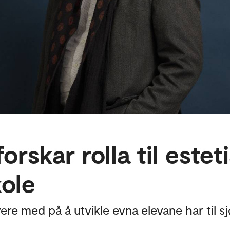
orskar rolla til esteti
ole
vere med på å utvikle evna elevane har til sj