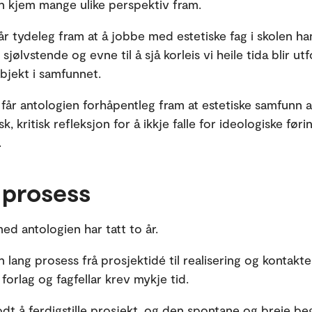
en kjem mange ulike perspektiv fram.
får tydeleg fram at å jobbe med estetiske fag i skolen h
, sjølvstende og evne til å sjå korleis vi heile tida blir ut
objekt i samfunnet.
 får antologien forhåpentleg fram at estetiske samfunn al
sk, kritisk refleksjon for å ikkje falle for ideologiske førin
t.
 prosess
ed antologien har tatt to år.
n lang prosess frå prosjektidé til realisering og kontak
, forlag og fagfellar krev mykje tid.
odt å ferdigstille prosjekt, og den spontane og breie be