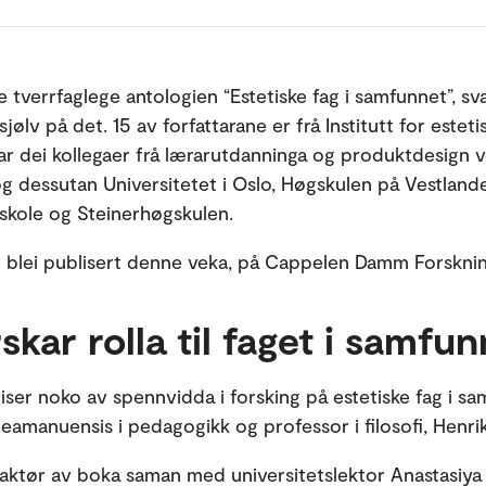
e tverrfaglege antologien “Estetiske fag i samfunnet”, sv
sjølv på det. 15 av forfattarane er frå Institutt for esteti
r dei kollegaer frå lærarutdanninga og produktdesign 
g dessutan Universitetet i Oslo, Høgskulen på Vestland
skole og Steinerhøgskulen.
 blei publisert denne veka, på Cappelen Damm Forskn
skar rolla til faget i samfu
viser noko av spennvidda i forsking på estetiske fag i sa
steamanuensis i pedagogikk og professor i filosofi, Henr
aktør av boka saman med universitetslektor Anastasiya