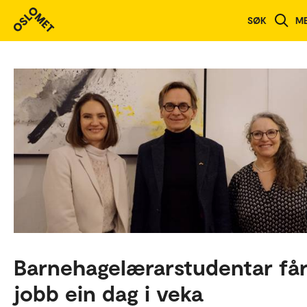
SØK
M
Barnehagelærarstudentar få
jobb ein dag i veka