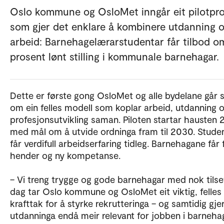
Oslo kommune og OsloMet inngår eit pilotpro
som gjer det enklare å kombinere utdanning 
arbeid: Barnehagelærarstudentar får tilbod o
prosent lønt stilling i kommunale barnehagar.
Dette er første gong OsloMet og alle bydelane går
om ein felles modell som koplar arbeid, utdanning 
profesjonsutvikling saman. Piloten startar hausten 
med mål om å utvide ordninga fram til 2030. Stude
får verdifull arbeidserfaring tidleg. Barnehagane får f
hender og ny kompetanse.
– Vi treng trygge og gode barnehagar med nok tilset
dag tar Oslo kommune og OsloMet eit viktig, felles
krafttak for å styrke rekrutteringa – og samtidig gje
utdanninga endå meir relevant for jobben i barneha