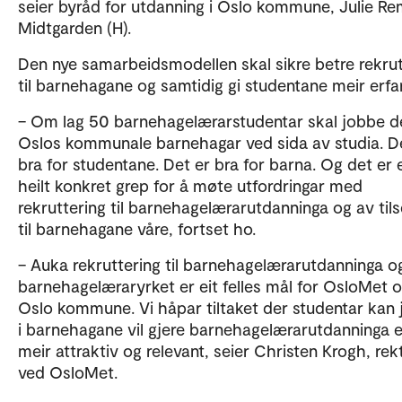
seier byråd for utdanning i Oslo kommune, Julie R
Midtgarden (H).
Den nye samarbeidsmodellen skal sikre betre rekrut
til barnehagane og samtidig gi studentane meir erfar
– Om lag 50 barnehagelærarstudentar skal jobbe del
Oslos kommunale barnehagar ved sida av studia. D
bra for studentane. Det er bra for barna. Og det er e
heilt konkret grep for å møte utfordringar med
rekruttering til barnehagelærarutdanninga og av tils
til barnehagane våre, fortset ho.
– Auka rekruttering til barnehagelærarutdanninga og
barnehagelæraryrket er eit felles mål for OsloMet 
Oslo kommune. Vi håpar tiltaket der studentar kan
i barnehagane vil gjere barnehagelærarutdanninga 
meir attraktiv og relevant, seier Christen Krogh, rek
ved OsloMet.