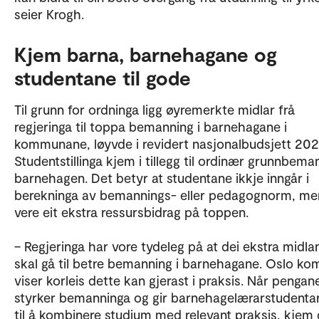
seier Krogh.
Kjem barna, barnehagane og
studentane til gode
Til grunn for ordninga ligg øyremerkte midlar frå
regjeringa til toppa bemanning i barnehagane i
kommunane, løyvde i revidert nasjonalbudsjett 202
Studentstillinga kjem i tillegg til ordinær grunnbeman
barnehagen. Det betyr at studentane ikkje inngår i
berekninga av bemannings- eller pedagognorm, me
vere eit ekstra ressursbidrag på toppen.
– Regjeringa har vore tydeleg på at dei ekstra midla
skal gå til betre bemanning i barnehagane. Oslo k
viser korleis dette kan gjerast i praksis. Når penga
styrker bemanninga og gir barnehagelærarstudenta
til å kombinere studium med relevant praksis, kjem 