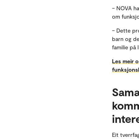
– NOVA har
om funksj
– Dette pr
barn og dei
familie på 
Les meir o
funksjon
Sama
komm
inter
Eit tverrf