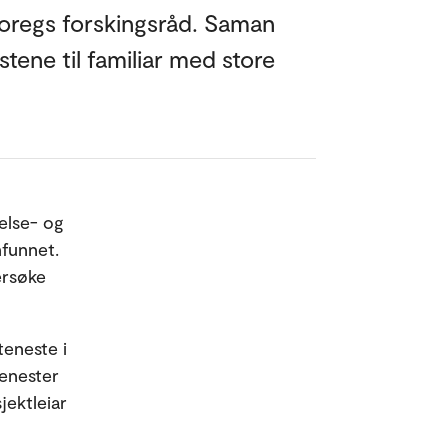
 Noregs forskingsråd. Saman
ene til familiar med store
else- og
mfunnet.
ersøke
teneste i
enester
jektleiar