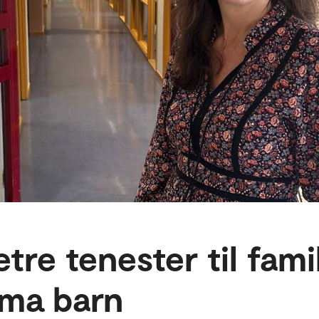
etre tenester til fam
ma barn