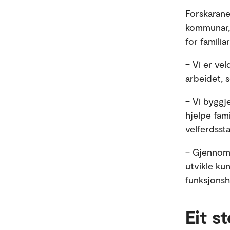
Forskarane
kommunar, 
for famili
– Vi er vel
arbeidet, 
– Vi byggj
hjelpe fam
velferdsst
– Gjennom
utvikle ku
funksjonsh
Eit s