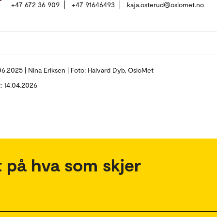
+47 672 36 909
+47 91646493
kaja.osterud@oslomet.no
06.2025 | Nina Eriksen | Foto: Halvard Dyb, OsloMet
t: 14.04.2026
 på hva som skjer