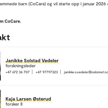
emmede barn (CoCare) og vil starte opp i januar 2026 
om CoCare.
akt
Janikke Solstad Vedeler
forskningsleder
+47 672 36 707
+47 97797323
janikke.s.vedeler@oslomet.n
Kaja Larsen Østerud
forsker II