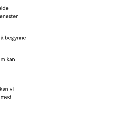
alde
tenester
il å begynne
som kan
kan vi
r med