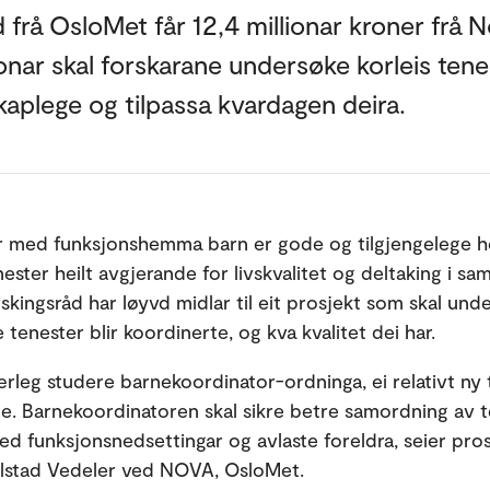
dd frå OsloMet får 12,4 millionar kroner frå
r skal forskarane undersøke korleis tenest
kaplege og tilpassa kvardagen deira.
ar med funksjonshemma barn er gode og tilgjengelege h
ester heilt avgjerande for livskvalitet og deltaking i sa
skingsråd har løyvd midlar til eit prosjekt som skal und
ke tenester blir koordinerte, og kva kvalitet dei har.
særleg studere barnekoordinator-ordninga, ei relativt ny 
 Barnekoordinatoren skal sikre betre samordning av t
ed funksjonsnedsettingar og avlaste foreldra, seier pros
lstad Vedeler ved NOVA, OsloMet.