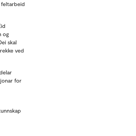
 feltarbeid
Eid
h og
ei skal
Brekke ved
delar
jonar for
 kunnskap