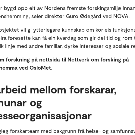
 bygd opp eit av Nordens fremste forskingsmiljø innan
onshemming, seier direktør Guro Ødegård ved NOVA.
osjektet vil gi ytterlegare kunnskap om korleis funksj
ra føresette kan få ein kvardag som gir dei tid og rom t
lik linje med andre familiar, dyrke interesser og sosiale r
m forskning på nettsida til Nettverk om forsking på
shemma ved OsloMet
.
rbeid mellom forskarar,
unar og
esseorganisasjonar
agleg forskarteam med bakgrunn frå helse- og samfunns