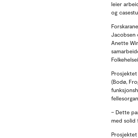
leier arbe
og casestu
Forskarane
Jacobsen o
Anette Win
samarbeide
Folkehelsei
Prosjektet
(Bodø, Fro
funksjons
fellesorga
– Dette par
med solid f
Prosjektet 