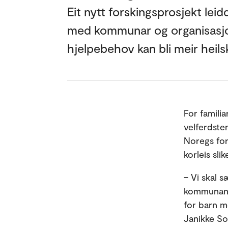
Eit nytt forskingsprosjekt lei
med kommunar og organisasjona
hjelpebehov kan bli meir heils
For famili
velferdsten
Noregs for
korleis sli
– Vi skal 
kommunane.
for barn m
Janikke So