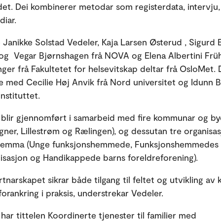
idet. Dei kombinerer metodar som registerdata, intervju,
diar.
 Janikke Solstad Vedeler, Kaja Larsen Østerud , Sigurd 
g Vegar Bjørnshagen frå NOVA og Elena Albertini Frü
ger frå Fakultetet for helsevitskap deltar frå OsloMet. D
 med Cecilie Høj Anvik frå Nord universitet og Idunn 
nstituttet.
 blir gjennomført i samarbeid med fire kommunar og by
gner, Lillestrøm og Rælingen), og dessutan tre organisas
hemma (Unge funksjonshemmede, Funksjonshemmedes
nisasjon og Handikappede barns foreldreforening).
tnarskapet sikrar både tilgang til feltet og utvikling av
orankring i praksis, understrekar Vedeler.
har tittelen Koordinerte tjenester til familier med