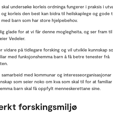
 skal undersøke korleis ordninga fungerer i praksis i utv
og korleis den best kan bidra til heilskaplege og gode 
ar med barn som har store hjelpebehov.
dig glade for at vi får denne moglegheita, og ser fram t
seier Vedeler.
er vidare på tidlegare forsking og vil utvikle kunnskap 
iliar med funksjonshemma barn å få betre tenester frå
aten.
 samarbeid med kommunar og interesseorganisasjonar 
nnskap som seier noko om kva som skal til for at familia
emma barn skal få oppfylt menneskerettane sine.
terkt forskingsmiljø