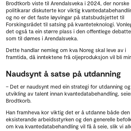
Brodtkorb viste til Arendalsveka i 2024, der norske
politikarar diskuterte kor viktig kvantedatabehandlin
og no er det faste løyvingar på statsbudsjettet til
Forskingsrådet til satsing på kvanteteknologi. Vonleg
det også ta ein større plass i den offentlege debatte
som til dømes i Arendalsveka.
Dette handlar nemleg om kva Noreg skal leve av i
framtida, då inntektene frå oljeproduksjon vil bli mi
Naudsynt å satse på utdanning
– Det er naudsynt med ein strategi for utdanning og
utvikling av talent innan kvantedatabehandling, seie
Brodtkorb.
Han framheva kor viktig det er å utdanne både den
eksisterande arbeidsstyrken og den generelle befol
om kva kvantedatabehandling vil få å seie, slik vi all