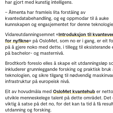
har gjort med kunstig intelligens.
– Ålmenta har framleis lita forståing av
kvantedatabehandling, og eg oppmodar til å auke
kunnskapen og engasjementet for denne teknologi
Vidareutdanningsemnet «
Introduksjon til kvanteve
for nyfikne
» på OsloMet, som no er i gang, er eit f
på å gjere noko med dette, i tillegg til eksisterand
på bachelor- og masternivå.
Brodtkorb foreslo elles å skape eit utdanningsløp 
inkluderer grunnleggande forsking og praktisk bruk
teknologien, og sikre tilgang til nødvendig maskinva
infrastruktur på europeisk nivå.
Eit av hovudmåla med
OsloMet kvantehub
er nett
utvikle menneskelege talent på dette området. Det 
viktig å satse på det no, for det kan ta tid å få resul
utdanning og forsking.