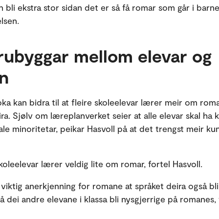
 bli ekstra stor sidan det er så få romar som går i barn
lsen.
rubyggar mellom elevar og
en
ka kan bidra til at fleire skoleelevar lærer meir om ro
ira. Sjølv om læreplanverket seier at alle elevar skal ha
le minoritetar, peikar Hasvoll på at det trengst meir ku
koleelevar lærer veldig lite om romar, fortel Hasvoll.
 viktig anerkjenning for romane at språket deira også bli
å dei andre elevane i klassa bli nysgjerrige på romanes, 