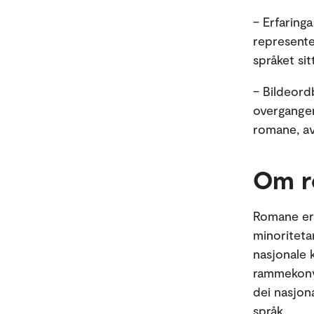
– Erfaring
representer
språket sit
– Bildeord
overgangen 
romane, av
Om r
Romane er 
minoritetan
nasjonale 
rammekonve
dei nasjona
språk.