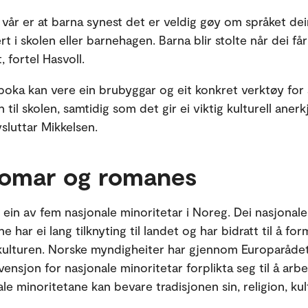
a vår er at barna synest det er veldig gøy om språket dei
t i skolen eller barnehagen. Barna blir stolte når dei få
t, fortel Hasvoll.
boka kan vere ein brubyggar og eit konkret verktøy for 
til skolen, samtidig som det gir ei viktig kulturell anerk
sluttar Mikkelsen.
omar og romanes
ein av fem nasjonale minoritetar i Noreg. Dei nasjonale
e har ei lang tilknyting til landet og har bidratt til å fo
kulturen. Norske myndigheiter har gjennom Europaråde
nsjon for nasjonale minoritetar forplikta seg til å arbe
le minoritetane kan bevare tradisjonen sin, religion, ku