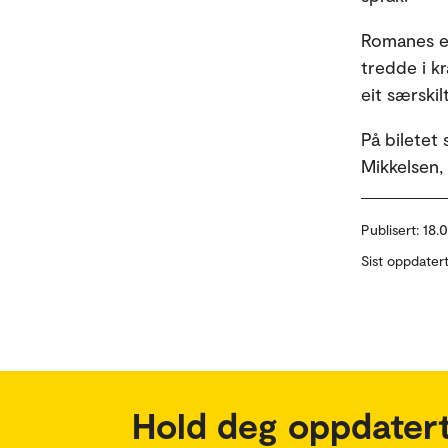
Romanes er
tredde i kr
eit særski
På biletet
Mikkelsen,
Publisert:
18.
Sist oppdater
Hold deg oppdatert