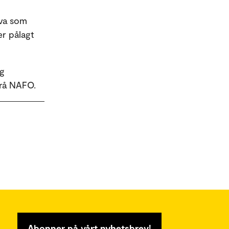
ova som
 er pålagt
rg
frå NAFO.
Abonner på vårt nyhetsbrev!