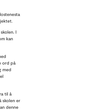
elostenesta
jektet.
skolen. I
som kan
 med
e ord på
ng med
el
 til å
å skolen er
kan denne