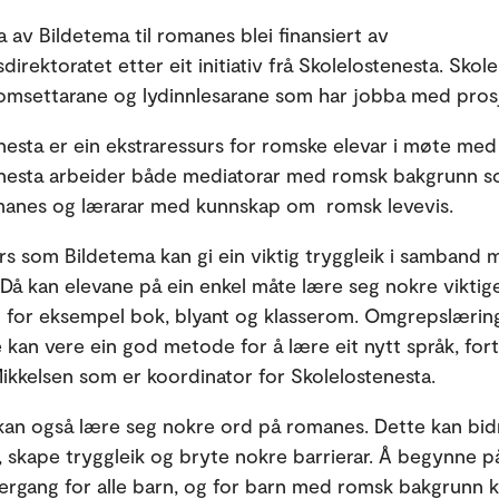
 av Bildetema til romanes blei finansiert av
irektoratet etter eit initiativ frå Skolelostenesta. Skol
omsettarane og lydinnlesarane som har jobba med pros
nesta er ein ekstraressurs for romske elevar i møte med 
enesta arbeider både mediatorar med romsk bakgrunn 
manes og lærarar med kunnskap om romsk levevis.
urs som Bildetema kan gi ein viktig tryggleik i samband
. Då kan elevane på ein enkel måte lære seg nokre viktig
 for eksempel bok, blyant og klasserom. Omgrepslæri
e kan vere ein god metode for å lære eit nytt språk, fort
ikkelsen som er koordinator for Skolelostenesta.
kan også lære seg nokre ord på romanes. Dette kan bidra
it, skape tryggleik og bryte nokre barrierar. Å begynne p
vergang for alle barn, og for barn med romsk bakgrunn 