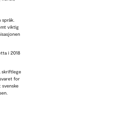
 språk.
emt viktig
nisasjonen
tta i 2018
skriftlege
svaret for
t svenske
nsen.