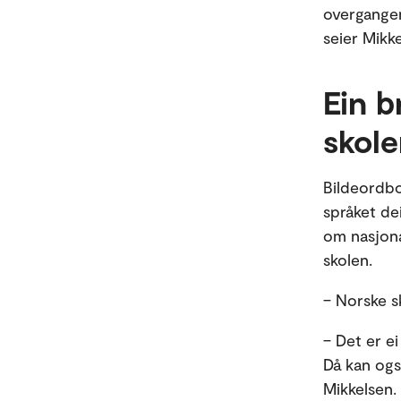
overgangen
seier Mikke
Ein b
skol
Bildeordbo
språket de
om nasjona
skolen.
– Norske s
– Det er ei
Då kan ogs
Mikkelsen.