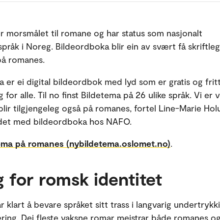
 morsmålet til romane og har status som nasjonalt
pråk i Noreg. Bildeordboka blir ein av svært få skriftle
 på romanes.
 er ei digital bildeordbok med lyd som er gratis og frit
g for alle. Til no finst Bildetema på 26 ulike språk. Vi er 
 blir tilgjengeleg også på romanes, fortel Line-Marie H
eidet med bildeordboka hos NAFO.
tema på romanes (nybildetema.oslomet.no)
.
g for romsk identitet
 klart å bevare språket sitt trass i langvarig undertrykk
ering. Dei fleste vaksne romar meistrar både romanes og