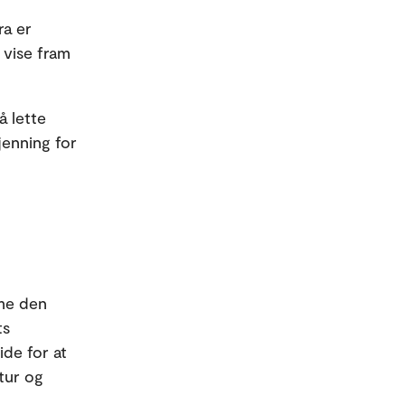
ra er
r vise fram
å lette
jenning for
rme den
ts
ide for at
ltur og