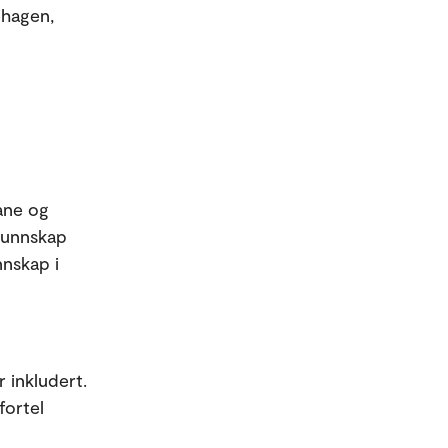
ehagen,
mane og
 kunnskap
nnskap i
r inkludert.
fortel