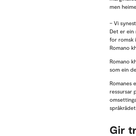
men heime 
– Vi synes
Det er ein 
for romsk 
Romano kh
Romano khe
som ein de
Romanes er
ressursar 
omsettinga
språkrådet
Gir t