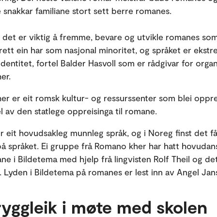
snakkar familiane stort sett berre romanes.
t det er viktig å fremme, bevare og utvikle romanes som
rett ein har som nasjonal minoritet, og språket er ekstr
identitet, fortel Balder Hasvoll som er rådgivar for orga
er.
r er eit romsk kultur- og ressurssenter som blei oppre
l av den statlege oppreisinga til romane.
 eit hovudsakleg munnleg språk, og i Noreg finst det få 
på språket. Ei gruppe frå Romano kher har hatt hovudan
ne i Bildetema med hjelp frå lingvisten Rolf Theil og de
. Lyden i Bildetema på romanes er lest inn av Angel Ja
ryggleik i møte med skolen