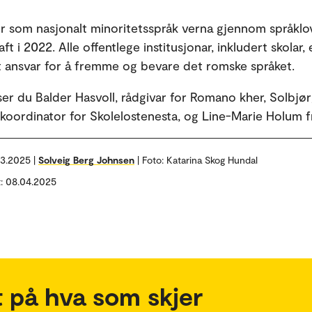
 som nasjonalt minoritetsspråk verna gjennom språkl
aft i 2022. Alle offentlege institusjonar, inkludert skolar,
lt ansvar for å fremme og bevare det romske språket.
 ser du Balder Hasvoll, rådgivar for Romano kher, Solbjø
 koordinator for Skolelostenesta, og Line-Marie Holum 
03.2025 |
Solveig Berg Johnsen
| Foto: Katarina Skog Hundal
t: 08.04.2025
 på hva som skjer