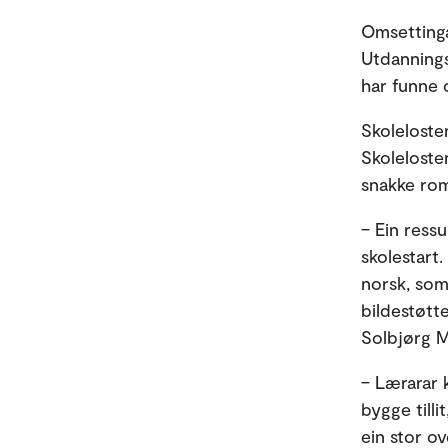
Omsettinga
Utdanningsd
har funne 
Skoleloste
Skolelost
snakke ro
– Ein ress
skolestart
norsk, som
bildestøtt
Solbjørg M
– Lærarar 
bygge till
ein stor o