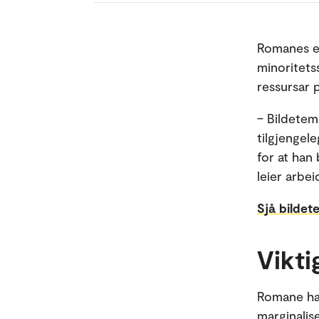
Romanes er
minoritetss
ressursar
– Bildetema
tilgjengele
for at han
leier arb
Sjå bilde
Vikti
Romane har
marginalis