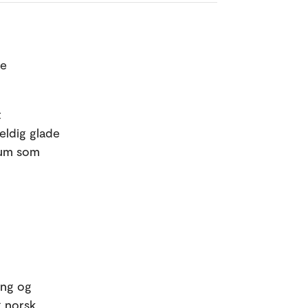
ge
t
veldig glade
olum som
ing og
 norsk,