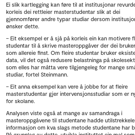
Ei slik kartlegging kan føre til at institusjonar revurd
korleis dei rettleier masterstudentar slik at dei
gjennomfører andre typar studiar dersom institusj
ønsker dette.
– Eit eksempel er å sjå på korleis ein kan motivere fl
studentar til å skrive masteroppgåver der dei bruke
som allereie finst. Om fleire studentar bruker eksis
data, vil det også redusere belastninga på skolesek
som elles har måtta vere tilgjengeleg for mange sm
studiar, fortel Steinmann.
– Eit anna eksempel kan vere å jobbe for at fleire
masterstudentar gjer intervensjonsstudiar som er n
for skolane.
Analysen viste også at mange av samandraga i
masteroppgåvene til studentane hadde utilstrekkel
informasjon om kva slags metode studentane har b
På grunnlag av dette, utvikla instituttet ein mal som