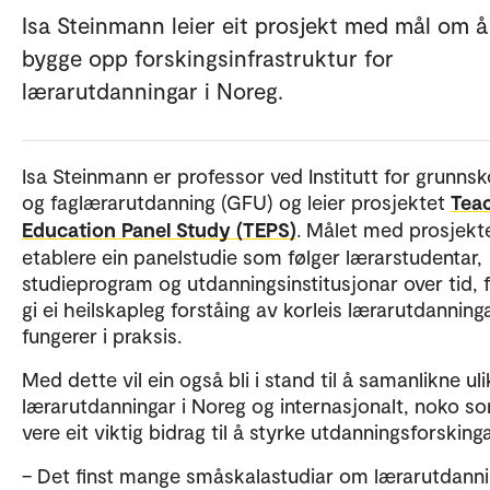
Isa Steinmann leier eit prosjekt med mål om å
bygge opp forskingsinfrastruktur for
lærarutdanningar i Noreg.
Isa Steinmann er professor ved Institutt for grunnsk
og faglærarutdanning (GFU) og leier prosjektet
Tea
Education Panel Study (TEPS)
. Målet med prosjekte
etablere ein panelstudie som følger lærarstudentar,
studieprogram og utdanningsinstitusjonar over tid, 
gi ei heilskapleg forståing av korleis lærarutdanning
fungerer i praksis.
Med dette vil ein også bli i stand til å samanlikne uli
lærarutdanningar i Noreg og internasjonalt, noko so
vere eit viktig bidrag til å styrke utdanningsforskin
– Det finst mange småskalastudiar om lærarutdanni