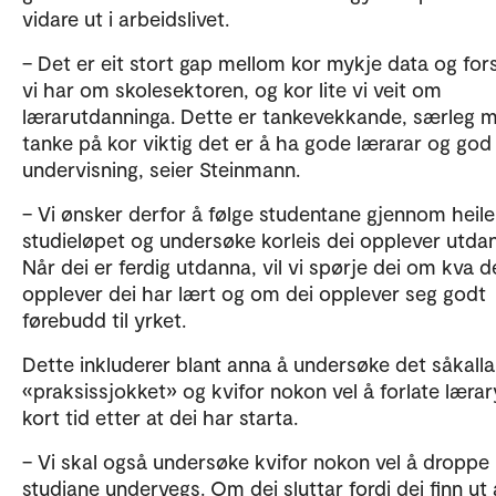
vidare ut i arbeidslivet.
– Det er eit stort gap mellom kor mykje data og for
vi har om skolesektoren, og kor lite vi veit om
lærarutdanninga. Dette er tankevekkande, særleg 
tanke på kor viktig det er å ha gode lærarar og god
undervisning, seier Steinmann.
– Vi ønsker derfor å følge studentane gjennom heile
studieløpet og undersøke korleis dei opplever utdan
Når dei er ferdig utdanna, vil vi spørje dei om kva d
opplever dei har lært og om dei opplever seg godt
førebudd til yrket.
Dette inkluderer blant anna å undersøke det såkalla
«praksissjokket» og kvifor nokon vel å forlate lærar
kort tid etter at dei har starta.
– Vi skal også undersøke kvifor nokon vel å droppe 
studiane undervegs. Om dei sluttar fordi dei finn ut 