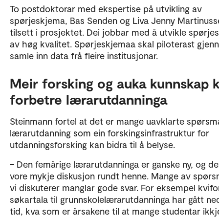
To postdoktorar med ekspertise på utvikling av
spørjeskjema, Bas Senden og Liva Jenny Martinuss
tilsett i prosjektet. Dei jobbar med å utvikle spørj
av høg kvalitet. Spørjeskjemaa skal piloterast gje
samle inn data frå fleire institusjonar.
Meir forsking og auka kunnskap 
forbetre lærarutdanninga
Steinmann fortel at det er mange uavklarte spørsm
lærarutdanning som ein forskingsinfrastruktur for
utdanningsforsking kan bidra til å belyse.
– Den femårige lærarutdanninga er ganske ny, og de
vore mykje diskusjon rundt henne. Mange av spørs
vi diskuterer manglar gode svar. For eksempel kvifo
søkartala til grunnskolelærarutdanninga har gått ne
tid, kva som er årsakene til at mange studentar ikkj