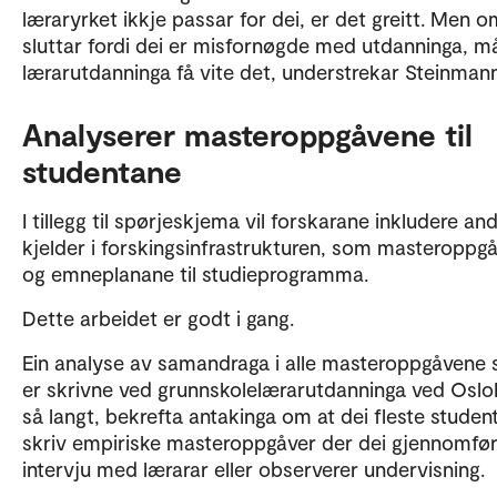
læraryrket ikkje passar for dei, er det greitt. Men o
sluttar fordi dei er misfornøgde med utdanninga, må
lærarutdanninga få vite det, understrekar Steinmann
Analyserer masteroppgåvene til
studentane
I tillegg til spørjeskjema vil forskarane inkludere an
kjelder i forskingsinfrastrukturen, som masteroppg
og emneplanane til studieprogramma.
Dette arbeidet er godt i gang.
Ein analyse av samandraga i alle masteroppgåvene
er skrivne ved grunnskolelærarutdanninga ved Osl
så langt, bekrefta antakinga om at dei fleste studen
skriv empiriske masteroppgåver der dei gjennomfør
intervju med lærarar eller observerer undervisning.