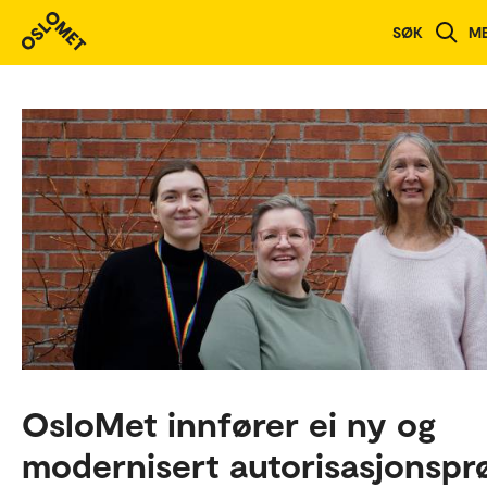
SØK
M
OsloMet innfører ei ny og
modernisert autorisasjonspr