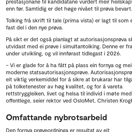
prestasjonane til kandidatane vurdert meir heilskap
enn før. Samtidig er det høge nivået til prøva bevart
Tolking frå skrift til tale (prima vista) er lagt til som 
fast del i den nye prøva.
På sikt er det også planlagt at autorisasjonsprøva s
utvidast med ei prøve i simultantolking. Denne er fr
under utvikling, og vil innførast tidlegast i 2026.
– Vi er glade for å ha fått på plass ein fornya og mei
moderne statsautorisasjonsprøve. Autorisasjonsprø
eit viktig verkemiddel for å sikre at brukarar har til
på tolketenester av høg kvalitet, og for å vareta
rettstryggleiken, livet og helsa til individ i møte me
offentlege, seier rektor ved OsloMet, Christen Krog
Omfattande nybrotsarbeid
Den fornya prøveordninga er resultat av eit