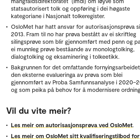
mangfaldsdirektoratet (Imdi) om løyve som
statsautorisert tolk og oppføring i dei høgaste
kategoriane i Nasjonalt tolkeregister.
OsloMet har hatt ansvar for autorisasjonsprøva s
2013. Fram til no har prøva bestått av ei skriftleg
silingsprøve som blir gjennomført med penn og pa
ei munnleg prøve beståande av monologtolking,
dialogtolking og eksaminering i tolkeetikk.
Bakgrunnen for det omfattande fornyingsarbeidet
den eksterne evalueringa av prøva som blei
gjennomført av Proba Samfunnsanalyse i 2020–2
og som peika på behov for å modernisere ordnin
Vil du vite meir?
Les meir om autorisasjonsprøva ved OsloMet
.
Les meir om OsloMet sitt kvalifiseringstilbod for