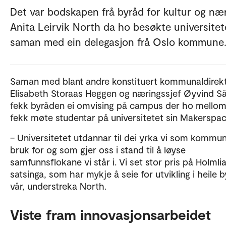
Det var bodskapen frå byråd for kultur og næ
Anita Leirvik North da ho besøkte universitet
saman med ein delegasjon frå Oslo kommune
Saman med blant andre konstituert kommunaldirek
Elisabeth Storaas Heggen og næringssjef Øyvind S
fekk byråden ei omvising på campus der ho mello
fekk møte studentar på universitetet sin Makerspac
– Universitetet utdannar til dei yrka vi som kommu
bruk for og som gjer oss i stand til å løyse
samfunnsflokane vi står i. Vi set stor pris på Holmli
satsinga, som har mykje å seie for utvikling i heile 
vår, understreka North.
Viste fram innovasjonsarbeidet