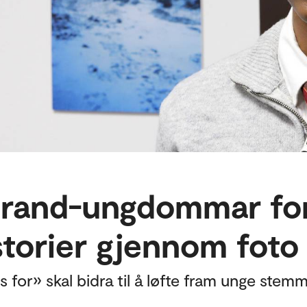
trand-ungdommar for
storier gjennom foto
ss for» skal bidra til å løfte fram unge stem