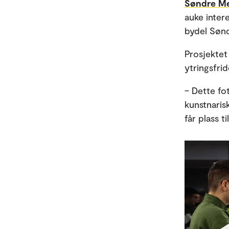
Søndre M
auke inter
bydel Søn
Prosjektet
ytringsfrid
– Dette fo
kunstnaris
får plass ti