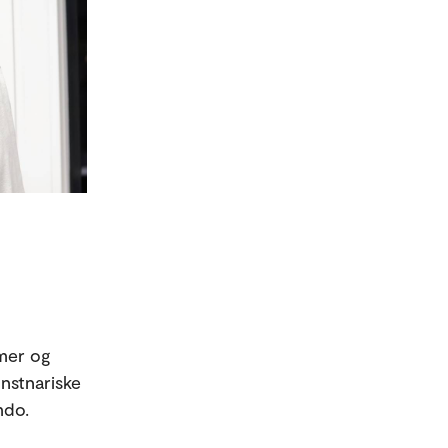
mmer og
unstnariske
mdo.