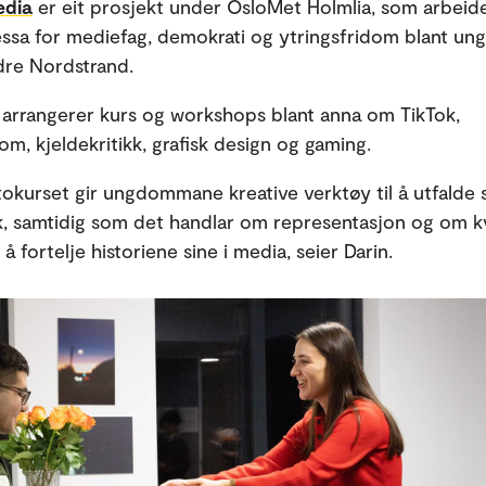
edia
er eit prosjekt under OsloMet Holmlia, som arbeide
essa for mediefag, demokrati og ytringsfridom blant un
dre Nordstrand.
 arrangerer kurs og workshops blant anna om TikTok,
om, kjeldekritikk, grafisk design og gaming.
tokurset gir ungdommane kreative verktøy til å utfalde 
k, samtidig som det handlar om representasjon og om 
l å fortelje historiene sine i media, seier Darin.