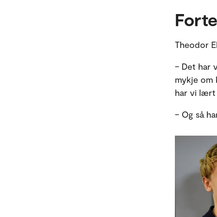
Forte
Theodor El
– Det har 
mykje om ko
har vi lært
– Og så har