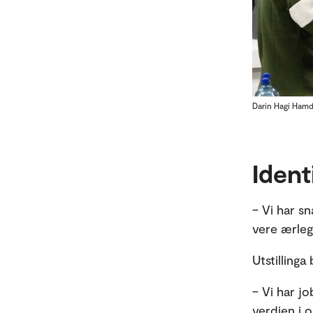
Darin Hagi Hamdo
Ident
– Vi har s
vere ærlege
Utstilling
– Vi har j
verdien i 