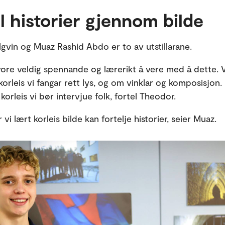
l historier gjennom bilde
gvin og Muaz Rashid Abdo er to av utstillarane.
vore veldig spennande og lærerikt å vere med å dette. V
rleis vi fangar rett lys, og om vinklar og komposisjon. I
 korleis vi bør intervjue folk, fortel Theodor.
 vi lært korleis bilde kan fortelje historier, seier Muaz.