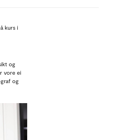
 kurs i
sikt og
r vore ei
graf og