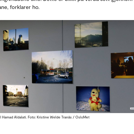
e, forklarer ho.
il Hamad Aldalati. Foto: Kristine Welde Tranås / OsloMet