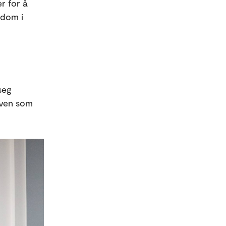
r for å
gdom i
seg
kven som