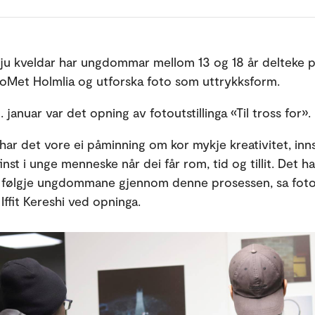
u kveldar har ungdommar mellom 13 og 18 år delteke på
loMet Holmlia og utforska foto som uttrykksform.
januar var det opning av fotoutstillinga «Til tross for».
har det vore ei påminning om kor mykje kreativitet, inn
inst i unge menneske når dei får rom, tid og tillit. Det ha
å følgje ungdommane gjennom denne prosessen, sa foto
Iffit Kereshi ved opninga.