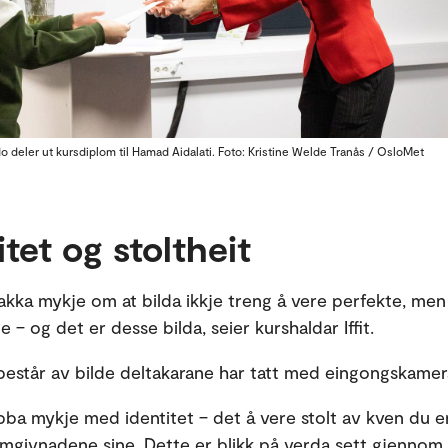
 deler ut kursdiplom til Hamad Aidalati. Foto: Kristine Welde Tranås / OsloMet
itet og stoltheit
nakka mykje om at bilda ikkje treng å vere perfekte, men 
 – og det er desse bilda, seier kurshaldar Iffit.
a består av bilde deltakarane har tatt med eingongskamer
obba mykje med identitet – det å vere stolt av kven du er
omgivnadene sine. Dette er blikk på verda sett gjennom 