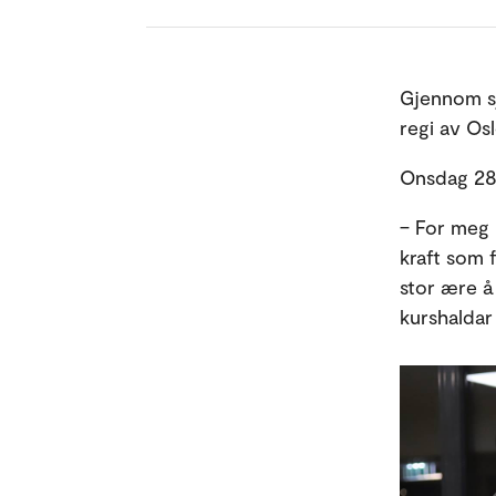
Gjennom sj
regi av Os
Onsdag 28. 
– For meg 
kraft som f
stor ære 
kurshaldar 