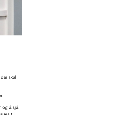
dei skal
a.
 og å sjå
auga til