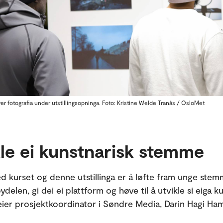
r fotografia under utstillingsopninga. Foto: Kristine Welde Tranås / OsloMet
le ei kunstnarisk stemme
d kurset og denne utstillinga er å løfte fram unge ste
bydelen, gi dei ei plattform og høve til å utvikle si eiga k
ier prosjektkoordinator i Søndre Media, Darin Hagi Ha