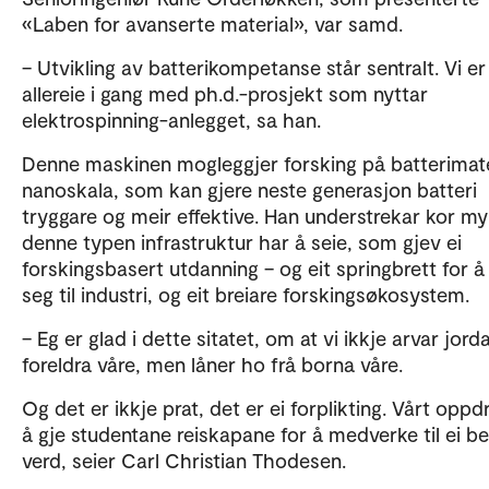
«Laben for avanserte material», var samd.
– Utvikling av batterikompetanse står sentralt. Vi er
allereie i gang med ph.d.-prosjekt som nyttar
elektrospinning-anlegget, sa han.
Denne maskinen mogleggjer forsking på batterimater
nanoskala, som kan gjere neste generasjon batteri
tryggare og meir effektive. Han understrekar kor my
denne typen infrastruktur har å seie, som gjev ei
forskingsbasert utdanning – og eit springbrett for å
seg til industri, og eit breiare forskingsøkosystem.
– Eg er glad i dette sitatet, om at vi ikkje arvar jorda
foreldra våre, men låner ho frå borna våre.
Og det er ikkje prat, det er ei forplikting. Vårt oppd
å gje studentane reiskapane for å medverke til ei be
verd, seier Carl Christian Thodesen.