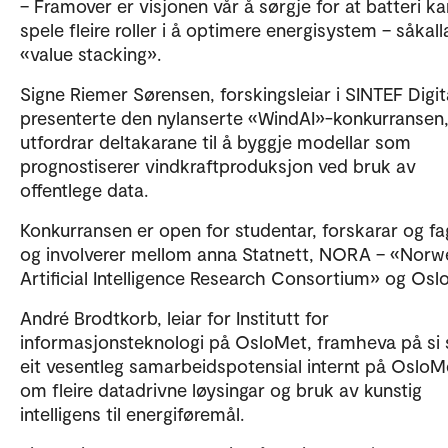
– Framover er visjonen vår å sørgje for at batteri ka
spele fleire roller i å optimere energisystem – såkall
«value stacking».
Signe Riemer Sørensen, forskingsleiar i SINTEF Digit
presenterte den nylanserte «WindAI»-konkurransen
utfordrar deltakarane til å byggje modellar som
prognostiserer vindkraftproduksjon ved bruk av
offentlege data.
Konkurransen er open for studentar, forskarar og fa
og involverer mellom anna Statnett, NORA – «Norw
Artificial Intelligence Research Consortium» og Osl
André Brodtkorb, leiar for Institutt for
informasjonsteknologi på OsloMet, framheva på si 
eit vesentleg samarbeidspotensial internt på OsloM
om fleire datadrivne løysingar og bruk av kunstig
intelligens til energiføremål.