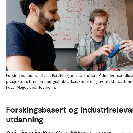
Førsteamanuensis Yasha Parvini og masterstudent Ådne Iversen disk
prosjektet sitt innan energieffektiv karakterisering av brukte batterice
Foto: Magdalena Hestholm.
Forskingsbasert og industrireleva
utdanning
Senioringeniør Rune Orderløkken, som presenterte