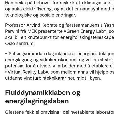
Han peika på behovet for raske kutt i klimagassuts
og auka elektrifisering, og at det er naudsynt med 
teknologiske og sosiale endringar.
Professor Arvind Keprate og førsteamanuensis Yas
Parvini frå MEK presenterte «Green Energy Lab», s
skal bli eit knutepunkt for energiforskingsfelleskape
Oslo sentrum:
– Satsingsområda i dag inkluderer energiproduksjon
energilagring og sirkulær økonomi, og vi ser eit stor
potensial for å utvide. Vi arbeider med å etablere ei
«Virtual Reality Lab», som mellom anna vil hjelpe o
utdanne vindturbinteknikarar her, midt i byen.
Fluiddynamikklaben og
energilagringslaben
Gjestene fekk ei omvising i dei nyetablerte laborator