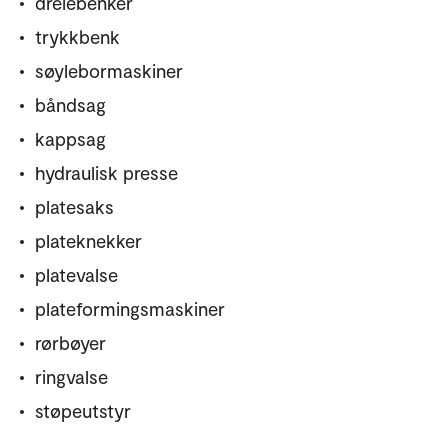
dreiebenker
trykkbenk
søylebormaskiner
båndsag
kappsag
hydraulisk presse
platesaks
plateknekker
platevalse
plateformingsmaskiner
rørbøyer
ringvalse
støpeutstyr