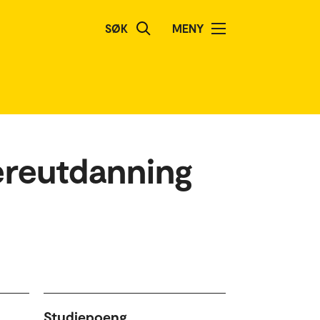
SØK
MENY
dereutdanning
Studiepoeng