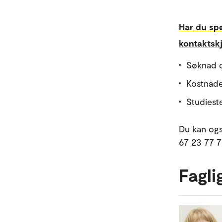
Har du sp
kontaktsk
Søknad 
Kostnad
Studiest
Du kan ogs
67 23 77 77
Fagli