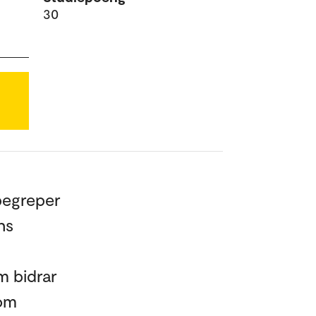
30
 begreper
ns
m bidrar
som