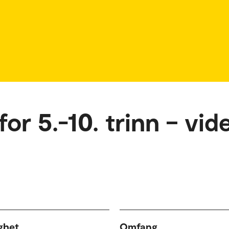
or 5.-10. trinn – vi
ghet
Omfang