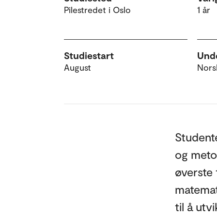
Pilestredet i Oslo
1 år
Studiestart
Unde
August
Nors
Studente
og meto
øverste 
matemat
til å ut