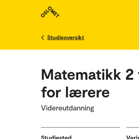
Studieoversikt
Matematikk 2 f
for lærere
Videreutdanning
Studiested
Vari