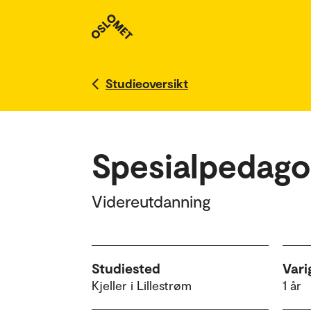
Studieoversikt
Spesialpedago
Videreutdanning
Studiested
Vari
Kjeller i Lillestrøm
1 år