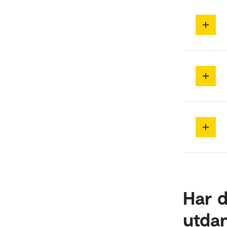
Har 
utda