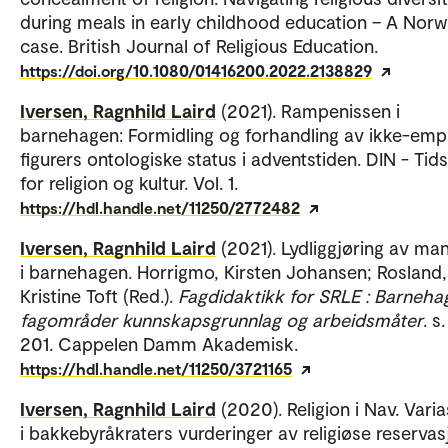
during meals in early childhood education – A Nor
case. British Journal of Religious Education.
https://doi.org/10.1080/01416200.2022.2138829
Iversen, Ragnhild Laird
(2021). Rampenissen i
barnehagen: Formidling og forhandling av ikke-empi
figurers ontologiske status i adventstiden. DIN - Tids
for religion og kultur. Vol. 1.
https://hdl.handle.net/11250/2772482
Iversen, Ragnhild Laird
(2021). Lydliggjøring av ma
i barnehagen. Horrigmo, Kirsten Johansen; Rosland,
Kristine Toft (Red.).
Fagdidaktikk for SRLE : Barneha
fagområder kunnskapsgrunnlag og arbeidsmåter
. s
201. Cappelen Damm Akademisk.
https://hdl.handle.net/11250/3721165
Iversen, Ragnhild Laird
(2020). Religion i Nav. Vari
i bakkebyråkraters vurderinger av religiøse reservas