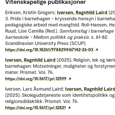
Vitenskapelige publikasjoner
Eriksen, Kristin Gregers;
Iversen, Ragnhild Laird
(2
3. Pride i barnehagen – kryssende hensyn i barneh
pedagogiske arbeid med mangfold. Roll-Hansen, He
Ruud, Lise Camilla (Red.).
Samfunnsfag i barnehage
barneskole - Mellom politikk og praksis
. s. 61-82.
Scandinavian University Press (SCUP).
https://doi.org/10.18261/9788294167142-26-03
Iversen, Ragnhild Laird
(2025). Religion, lek og læri
barnehagen: Motsetninger, muligheter og forstyrre
møter. Prismet. Vol. 76.
https://doi.org/10.5617/pri.12599
Iversen, Lars Åsmund Laird;
Iversen, Ragnhild Lair
(2025). Skolegudstjeneste som identitetspolitikk og
religionsdidaktikk. Prismet. Vol. 76.
https://doi.org/10.5617/pri.12821