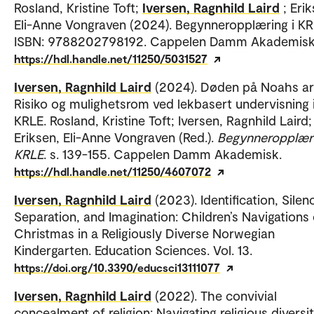
Rosland, Kristine Toft;
Iversen, Ragnhild Laird
; Eri
Eli-Anne Vongraven (2024). Begynneropplæring i KR
ISBN: 9788202798192. Cappelen Damm Akademisk
https://hdl.handle.net/11250/5031527
Iversen, Ragnhild Laird
(2024). Døden på Noahs ar
Risiko og mulighetsrom ved lekbasert undervisning 
KRLE. Rosland, Kristine Toft; Iversen, Ragnhild Laird;
Eriksen, Eli-Anne Vongraven (Red.).
Begynneropplæri
KRLE
. s. 139-155. Cappelen Damm Akademisk.
https://hdl.handle.net/11250/4607072
Iversen, Ragnhild Laird
(2023). Identification, Silen
Separation, and Imagination: Children’s Navigations 
Christmas in a Religiously Diverse Norwegian
Kindergarten. Education Sciences. Vol. 13.
https://doi.org/10.3390/educsci13111077
Iversen, Ragnhild Laird
(2022). The convivial
concealment of religion: Navigating religious diversi