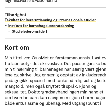
ragnhild.iversen@oslomet.no
Tilhørighet
Fakultet for lærerutdanning og internasjonale studier
–
Institutt for barnehagelærerutdanning
–
Studielederområde 1
Kort om
Min tittel ved OsloMet er førsteamanuensis. Løst ov
fra latin betyr det skriveslave. Det passer ganske br
min tilnærming til barnehagen har særlig vært gje
lese og skrive. Jeg er særlig opptatt av inkluderend
pedagogikk, spesielt med tanke på religiøst og kultu
mangfold, men også knyttet til språk, kjønn og
seksualitet. Doktorgradsavhandlingen min handlet
om hvordan barn kan navigere religion i barnehag
både entusiasme og ubehag. Med utgangspunkt i