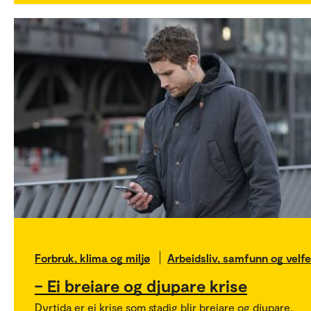
Forbruk, klima og miljø
Arbeidsliv, samfunn og velf
– Ei breiare og djupare krise
Dyrtida er ei krise som stadig blir breiare og djupare.