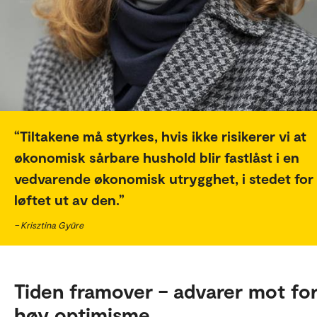
Tiltakene må styrkes, hvis ikke risikerer vi at
økonomisk sårbare hushold blir fastlåst i en
vedvarende økonomisk utrygghet, i stedet for 
løftet ut av den.
– Krisztina Gyüre
Tiden framover – advarer mot fo
høy optimisme