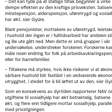
– Det kan tyde på at statlige tiltak begynner å virke
dempe effekten av den kraftige prisveksten. Satsen
minstepensjon, alderspensjon, uføretrygd og sosial
har økt, sier Gyüre.
Blant pensjonister, mottakere av uføretrygd, leietak
i hushold der ingen er i fulltidsarbeid har andelen sl
og ille ute gått ned. Men dette er små grupper i vår
undersøkelse, understreker forskeren. Forskerne ka
måle noen endring for folk på arbeidsavklaringspen
eller for barnefamilier.
– Tiltakene må styrkes, hvis ikke risikerer vi at øko
sårbare hushold blir fastlåst i en vedvarende økon
utrygghet, i stedet for å bli løftet ut av den, sier Gy
Som en konsekvens av dyrtiden rapporterer NAV o
utgiftene til sosialhjelp har økt betraktelig. Satsene
økt, og flere enn tidligere mottar sosialhjelp, paralle
med prisstigningen.