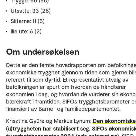
Trygge: 50 (65)
Utsatte: 33 (28)
Sliterne: 11 (5)
Ille ute: 6 (2)
Om undersøkelsen
Dette er den femte hovedrapporten om befolkning
økonomiske trygghet gjennom tiden som gjerne bli
referert til som dyrtid. Et representativt utvalg av
befolkningen er spurt om hvordan de håndterer
økonomien i dag, og hvordan de vurderer sin økon
bærekraft i framtiden. SIFOs trygghetsbarometer e
finansiert av Barne- og familiedepartementet.
Krisztina Gyüre og Markus Lynum:
Den økonomiske
(u)tryggheten har stabilisert seg. SIFOs økonomis
trygghetsbarometer 2024 (oda.oslomet.no)
. SIFO