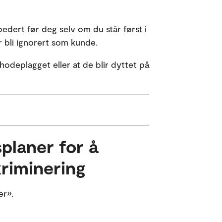
edert før deg selv om du står først i
r bli ignorert som kunde.
deplagget eller at de blir dyttet på
planer for å
kriminering
er».