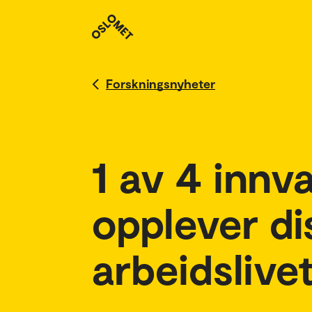
Forskningsnyheter
1 av 4 innv
opplever di
arbeidslive