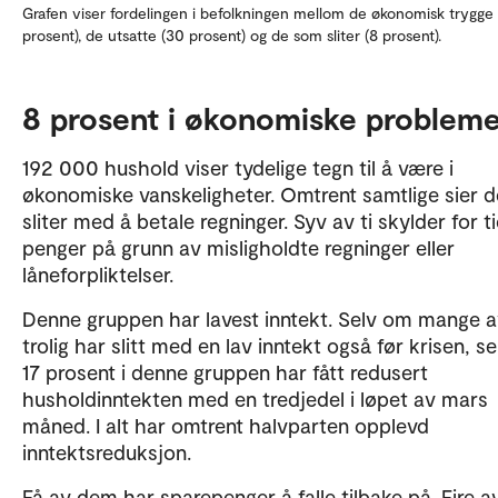
Grafen viser fordelingen i befolkningen mellom de økonomisk trygge
prosent), de utsatte (30 prosent) og de som sliter (8 prosent).
8 prosent i økonomiske problem
192 000 hushold viser tydelige tegn til å være i
økonomiske vanskeligheter. Omtrent samtlige sier d
sliter med å betale regninger. Syv av ti skylder for t
penger på grunn av misligholdte regninger eller
låneforpliktelser.
Denne gruppen har lavest inntekt. Selv om mange 
trolig har slitt med en lav inntekt også før krisen, se
17 prosent i denne gruppen har fått redusert
husholdinntekten med en tredjedel i løpet av mars
måned. I alt har omtrent halvparten opplevd
inntektsreduksjon.
Få av dem har sparepenger å falle tilbake på. Fire av