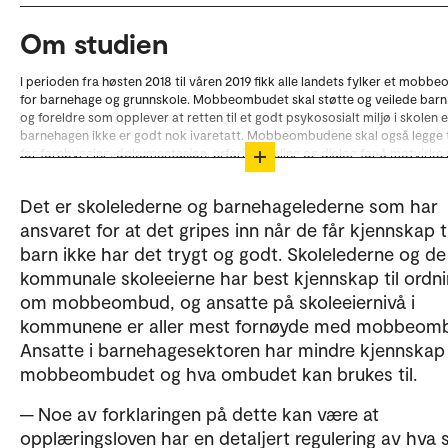
Om studien
I perioden fra høsten 2018 til våren 2019 fikk alle landets fylker et mob
for barnehage og grunnskole. Mobbeombudet skal støtte og veilede barn,
og foreldre som opplever at retten til et godt psykososialt miljø i skolen e
barnehagen ikke er godt nok ivaretatt. Mobbeombudene skal også legge ti
for forebygging, dokumentasjon, erfaringsdeling og dialog for å motvirk
og krenkelser i skolen og i barnehagen.
Det er skolelederne og barnehagelederne som har
NOVA-forskere har intervjuet de 18 mobbeombudene for barnehage og
grunnskole om hva rollen som mobbeombud innebærer. Mobbeombuden
ansvaret for at det gripes inn når de får kjennskap ti
også svart på en spørreundersøkelse to ganger i evalueringsperioden. N
barn ikke har det trygt og godt. Skolelederne og de
også samlet spørreskjemadata fra ansatte på leder- og eiernivå i skole- o
kommunale skoleeierne har best kjennskap til ordn
barnehagesektoren, og fra foreldre og ungdomsskoleelever. I en egen
spørreundersøkelse har foreldre som har vært i kontakt med mobbeomb
om mobbeombud, og ansatte på skoleeiernivå i
fått fortelle om hva slags forventninger de hadde til mobbeombudet og h
kommunene er aller mest fornøyde med mobbeomb
hjelp de har fått.
Ansatte i barnehagesektoren har mindre kjennskap t
mobbeombudet og hva ombudet kan brukes til.
─ Noe av forklaringen på dette kan være at
opplæringsloven har en detaljert regulering av hva 