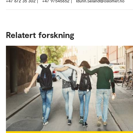
+47 672 35 302
+47 97545652
Idunn.Seland@oslomet.no
Relatert forskning