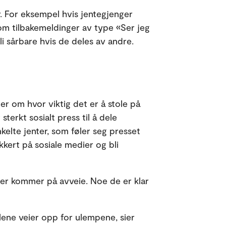
er. For eksempel hvis jentegjenger
 om tilbakemeldinger av type «Ser jeg
i sårbare hvis de deles av andre.
ler om hvor viktig det er å stole på
erkt sosialt press til å dele
elte jenter, som føler seg presset
kkert på sosiale medier og bli
lder kommer på avveie. Noe de er klar
elene veier opp for ulempene, sier