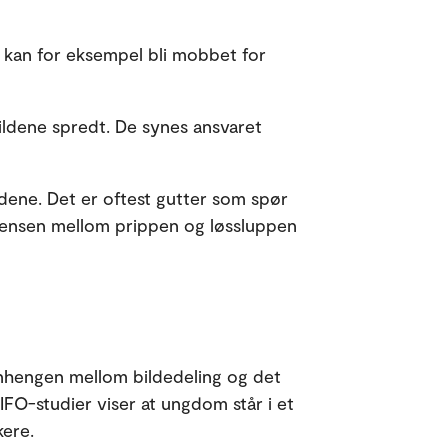
e kan for eksempel bli mobbet for
ildene spredt. De synes ansvaret
dene. Det er oftest gutter som spør
grensen mellom prippen og løssluppen
nhengen mellom bildedeling og det
FO-studier viser at ungdom står i et
kere.