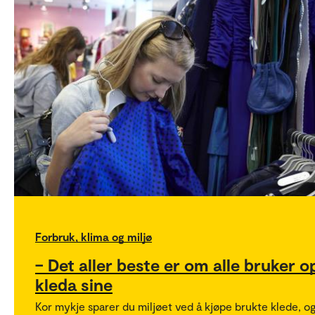
Forbruk, klima og miljø
– Det aller beste er om alle bruker o
kleda sine
Kor mykje sparer du miljøet ved å kjøpe brukte klede, o