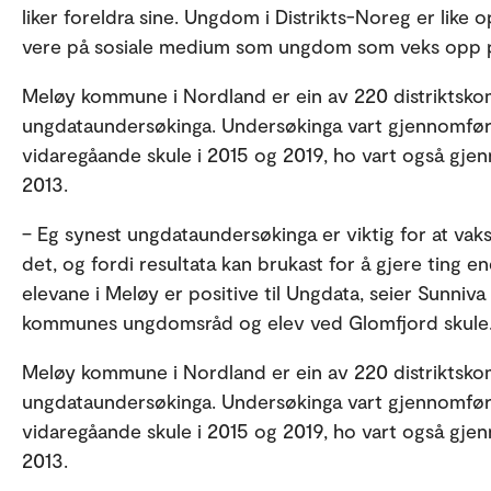
liker foreldra sine. Ungdom i Distrikts-Noreg er like 
vere på sosiale medium som ungdom som veks opp p
Meløy kommune i Nordland er ein av 220 distriktsko
ungdataundersøkinga. Undersøkinga vart gjennomfø
vidaregåande skule i 2015 og 2019, ho vart også gje
2013.
– Eg synest ungdataundersøkinga er viktig for at vaks
det, og fordi resultata kan brukast for å gjere ting en
elevane i Meløy er positive til Ungdata, seier Sunniv
kommunes ungdomsråd og elev ved Glomfjord skule
Meløy kommune i Nordland er ein av 220 distriktsko
ungdataundersøkinga. Undersøkinga vart gjennomfø
vidaregåande skule i 2015 og 2019, ho vart også gje
2013.