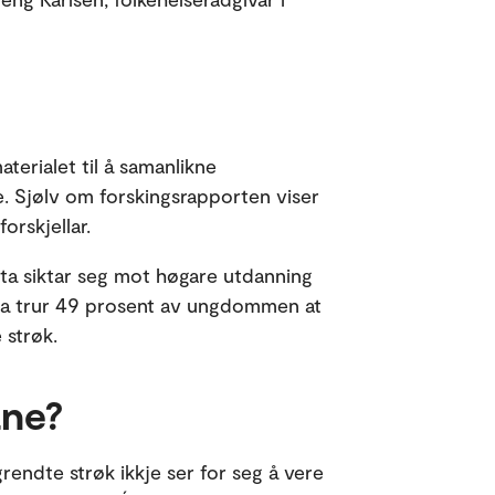
erialet til å samanlikne
. Sjølv om forskingsrapporten viser
orskjellar.
ikta siktar seg mot høgare utdanning
kta trur 49 prosent av ungdommen at
 strøk.
ane?
endte strøk ikkje ser for seg å vere