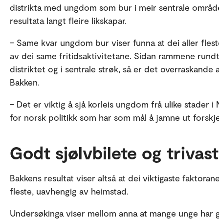
distrikta med ungdom som bur i meir sentrale område, 
resultata langt fleire likskapar.
– Same kvar ungdom bur viser funna at dei aller fles
av dei same fritidsaktivitetane. Sidan rammene rundt
distriktet og i sentrale strøk, så er det overraskande 
Bakken.
– Det er viktig å sjå korleis ungdom frå ulike stader i
for norsk politikk som har som mål å jamne ut forskj
Godt sjølvbilete og trivas
Bakkens resultat viser altså at dei viktigaste faktoran
fleste, uavhengig av heimstad.
Undersøkinga viser mellom anna at mange unge har god