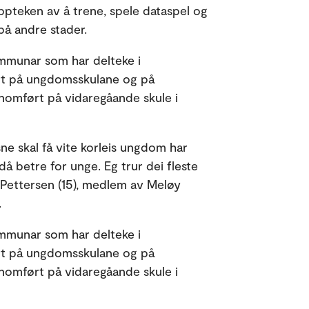
oppteken av å trene, spele dataspel og
å andre stader.
mmunar som har delteke i
rt på ungdomsskulane og på
nnomført på vidaregåande skule i
ne skal få vite korleis ungdom har
då betre for unge. Eg trur dei fleste
a Pettersen (15), medlem av Meløy
.
mmunar som har delteke i
rt på ungdomsskulane og på
nnomført på vidaregåande skule i