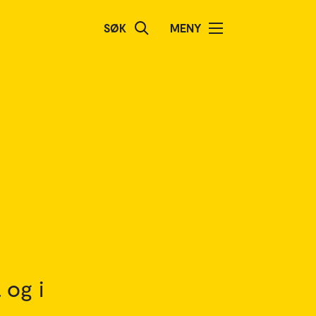
SØK
MENY
 og i