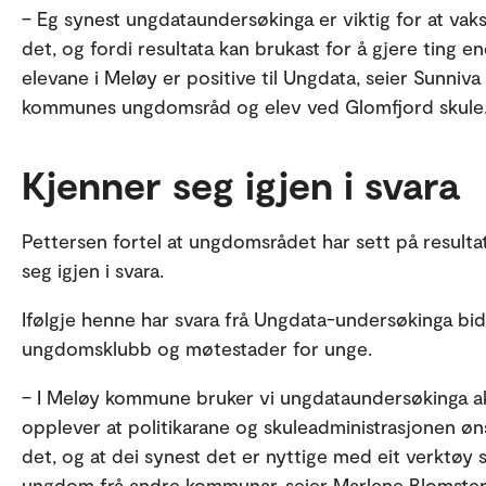
– Eg synest ungdataundersøkinga er viktig for at vaks
det, og fordi resultata kan brukast for å gjere ting en
elevane i Meløy er positive til Ungdata, seier Sunniv
kommunes ungdomsråd og elev ved Glomfjord skule
Kjenner seg igjen i svara
Pettersen fortel at ungdomsrådet har sett på resulta
seg igjen i svara.
Ifølgje henne har svara frå Ungdata-undersøkinga bid
ungdomsklubb og møtestader for unge.
– I Meløy kommune bruker vi ungdataundersøkinga ak
opplever at politikarane og skuleadministrasjonen ø
det, og at dei synest det er nyttige med eit verktø
ungdom frå andre kommunar, seier Marlene Blomsteren