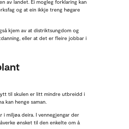
n av landet. Éi mogleg forklaring kan
erksfag og at ein ikkje treng høgare
også kjem av at distriktsungdom og
anning, eller at det er fleire jobbar i
lant
tt til skulen er litt mindre utbreidd i
unna kan henge saman.
 i miljøa deira. I vennegjengar der
påverke ønsket til den enkelte om å