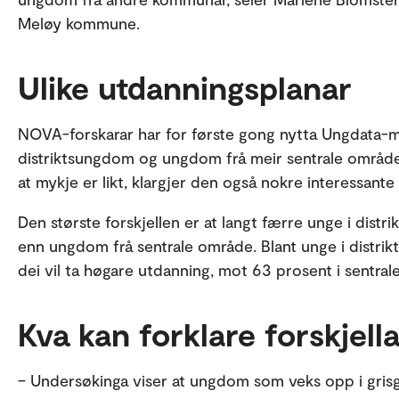
Meløy kommune.
Ulike utdanningsplanar
NOVA-forskarar har for første gong nytta Ungdata-mat
distriktsungdom og ungdom frå meir sentrale område
at mykje er likt, klargjer den også nokre interessante f
Den største forskjellen er at langt færre unge i distr
enn ungdom frå sentrale område. Blant unge i distri
dei vil ta høgare utdanning, mot 63 prosent i sentrale
Kva kan forklare forskjell
– Undersøkinga viser at ungdom som veks opp i grisgr