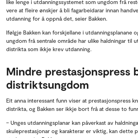
like lenge i utdanningssystemet som ungdom frå reste
vere at fleire ønskjer å bli fagarbeidarar innan handv
utdanning for å oppnå det, seier Bakken.
Ifølgje Bakken kan forskjellane i utdanningsplanane 
ungdom frå sentrale område har ulike haldningar til utd
distrikta som ikkje krev utdanning.
Mindre prestasjonspress b
distriktsungdom
Eit anna interessant funn viser at prestasjonspress kny
distrikta, og Bakken ser ikkje bort frå at desse to f
– Unges utdanningsplanar kan påverkast av haldningar
skuleprestasjonar og karakterar er viktig, kan dette 