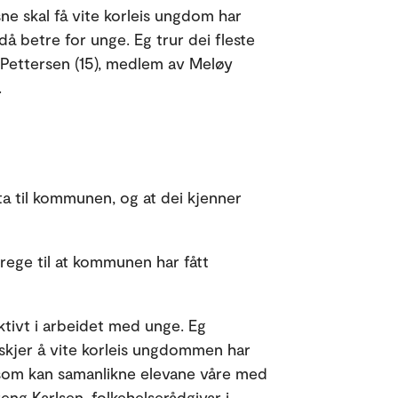
ne skal få vite korleis ungdom har
då betre for unge. Eg trur dei fleste
a Pettersen (15), medlem av Meløy
.
ta til kommunen, og at dei kjenner
rege til at kommunen har fått
tivt i arbeidet med unge. Eg
nskjer å vite korleis ungdommen har
y som kan samanlikne elevane våre med
g Karlsen, folkehelserådgivar i