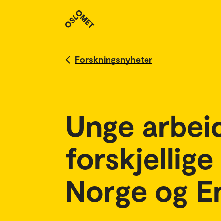
Forskningsnyheter
Unge arbeid
forskjellig
Norge og E