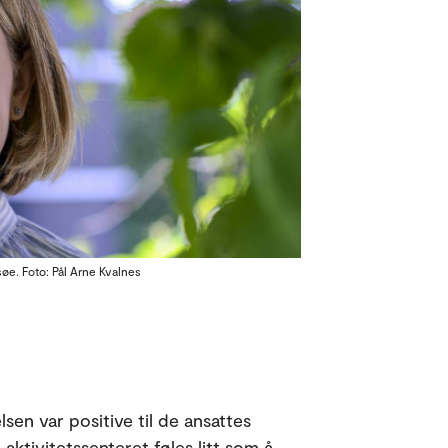
øe. Foto: Pål Arne Kvalnes
sen var positive til de ansattes
aktivitetssenteret føles litt som å