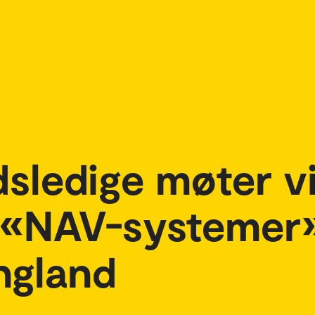
sledige møter v
e «NAV-systemer»
ngland