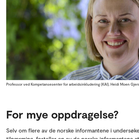
Professor ved Kompetansesenter for arbeidsinkludering (KAI), Heidi Moen Gjers
For mye oppdragelse?
Selv om flere av de norske informantene i undersøkel
tilnærming, forteller en av de norske informantene at 