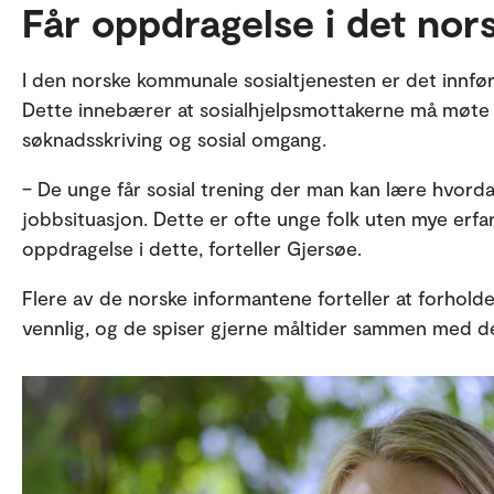
Får oppdragelse i det no
I den norske kommunale sosialtjenesten er det innført
Dette innebærer at sosialhjelpsmottakerne må møte o
søknadsskriving og sosial omgang.
– De unge får sosial trening der man kan lære hvord
jobbsituasjon. Dette er ofte unge folk uten mye erfari
oppdragelse i dette, forteller Gjersøe.
Flere av de norske informantene forteller at forholde
vennlig, og de spiser gjerne måltider sammen med de