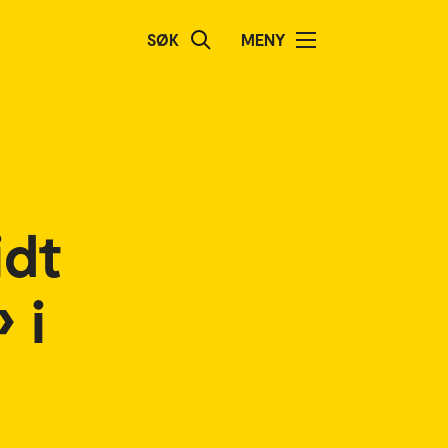
SØK
MENY
idt
 i