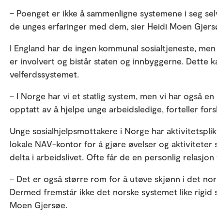
– Poenget er ikke å sammenligne systemene i seg selv,
de unges erfaringer med dem, sier Heidi Moen Gjer
I England har de ingen kommunal sosialtjeneste, men 
er involvert og bistår staten og innbyggerne. Dette ka
velferdssystemet.
– I Norge har vi et statlig system, men vi har også e
opptatt av å hjelpe unge arbeidsledige, forteller fo
Unge sosialhjelpsmottakere i Norge har aktivitetspli
lokale NAV-kontor for å gjøre øvelser og aktiviteter 
delta i arbeidslivet. Ofte får de en personlig relasjon
– Det er også større rom for å utøve skjønn i det no
Dermed fremstår ikke det norske systemet like rigid s
Moen Gjersøe.