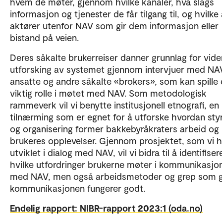
hvem de møter, gjennom hvilke kanaler, hva slags
informasjon og tjenester de får tilgang til, og hvilke
aktører utenfor NAV som gir dem informasjon eller
bistand på veien.
Deres såkalte brukerreiser danner grunnlag for vide
utforsking av systemet gjennom intervjuer med NA
ansatte og andre såkalte «brokers», som kan spille
viktig rolle i møtet med NAV. Som metodologisk
rammeverk vil vi benytte institusjonell etnografi, en
tilnærming som er egnet for å utforske hvordan sty
og organisering former bakkebyråkraters arbeid og
brukeres opplevelser. Gjennom prosjektet, som vi h
utviklet i dialog med NAV, vil vi bidra til å identifiser
hvilke utfordringer brukerne møter i kommunikasjo
med NAV, men også arbeidsmetoder og grep som g
kommunikasjonen fungerer godt.
Endelig rapport: NIBR-rapport 2023:1 (oda.no)