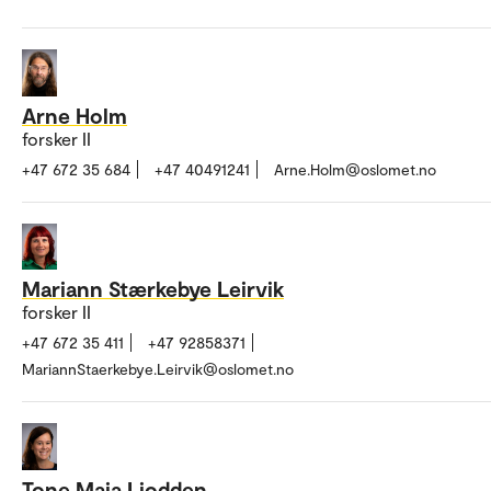
Arne Holm
forsker II
+47 672 35 684
+47 40491241
Arne.Holm@oslomet.no
Mariann Stærkebye Leirvik
forsker II
+47 672 35 411
+47 92858371
MariannStaerkebye.Leirvik@oslomet.no
Tone Maia Liodden