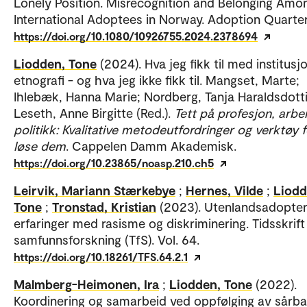
Lonely Position. Misrecognition and Belonging Amo
International Adoptees in Norway. Adoption Quarter
https://doi.org/10.1080/10926755.2024.2378694
Liodden, Tone
(2024). Hva jeg fikk til med institusjo
etnografi - og hva jeg ikke fikk til. Mangset, Marte;
Ihlebæk, Hanna Marie; Nordberg, Tanja Haraldsdotti
Leseth, Anne Birgitte (Red.).
Tett på profesjon, arbe
politikk: Kvalitative metodeutfordringer og verktøy f
løse dem
. Cappelen Damm Akademisk.
https://doi.org/10.23865/noasp.210.ch5
Leirvik, Mariann Stærkebye
;
Hernes, Vilde
;
Liodd
Tone
;
Tronstad, Kristian
(2023). Utenlandsadopte
erfaringer med rasisme og diskriminering. Tidsskrift
samfunnsforskning (TfS). Vol. 64.
https://doi.org/10.18261/TFS.64.2.1
Malmberg-Heimonen, Ira
;
Liodden, Tone
(2022).
Koordinering og samarbeid ved oppfølging av sårba