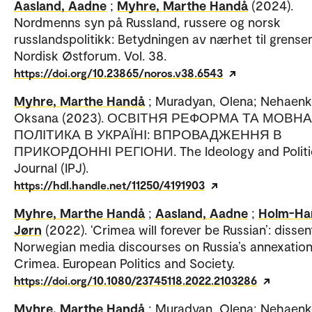
Aasland, Aadne
;
Myhre, Marthe Handå
(2024).
Nordmenns syn på Russland, russere og norsk
russlandspolitikk: Betydningen av nærhet til grensen
Nordisk Østforum. Vol. 38.
https://doi.org/10.23865/noros.v38.6543
Myhre, Marthe Handå
; Muradyan, Olena; Nehaenk
Oksana (2023). ОСВІТНЯ РЕФОРМА ТА МОВНА
ПОЛІТИКА В УКРАЇНІ: ВПРОВАДЖЕННЯ В
ПРИКОРДОННІ РЕГІОНИ. The Ideology and Politi
Journal (IPJ).
https://hdl.handle.net/11250/4191903
Myhre, Marthe Handå
;
Aasland, Aadne
;
Holm-Ha
Jørn
(2022). ‘Crimea will forever be Russian’: dissen
Norwegian media discourses on Russia’s annexation
Crimea. European Politics and Society.
https://doi.org/10.1080/23745118.2022.2103286
Myhre, Marthe Handå
; Muradyan, Olena; Nehaenk