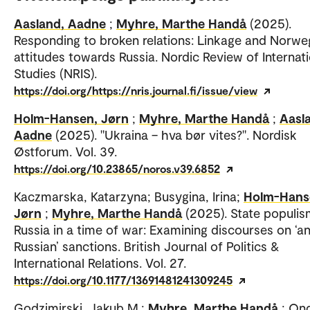
Aasland, Aadne
;
Myhre, Marthe Handå
(2025).
Responding to broken relations: Linkage and Norwe
attitudes towards Russia. Nordic Review of Internat
Studies (NRIS).
https://doi.org/https://nris.journal.fi/issue/view
Holm-Hansen, Jørn
;
Myhre, Marthe Handå
;
Aasl
Aadne
(2025). "Ukraina – hva bør vites?". Nordisk
Østforum. Vol. 39.
https://doi.org/10.23865/noros.v39.6852
Kaczmarska, Katarzyna; Busygina, Irina;
Holm-Hans
Jørn
;
Myhre, Marthe Handå
(2025). State populis
Russia in a time of war: Examining discourses on ‘an
Russian’ sanctions. British Journal of Politics &
International Relations. Vol. 27.
https://doi.org/10.1177/13691481241309245
Godzimirski, Jakub M.;
Myhre, Marthe Handå
; On